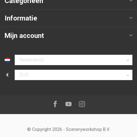
Categorieën
Informatie
Mijn account
Selecteer taal
€
Selecteer valuta
Volg ons op:
Facebook
Youtube
Instagram
© Copyright 2026
-
Sceneryworkshop B.V.