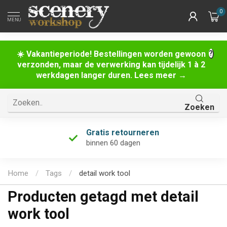
0
MENU
☀️ Vakantieperiode! Bestellingen worden gewoon
verzonden, maar de verwerking kan tijdelijk 1 à 2
werkdagen langer duren. Lees meer →
Zoeken
Gratis retourneren
binnen 60 dagen
Home
/
Tags
/
detail work tool
Producten getagd met detail
work tool