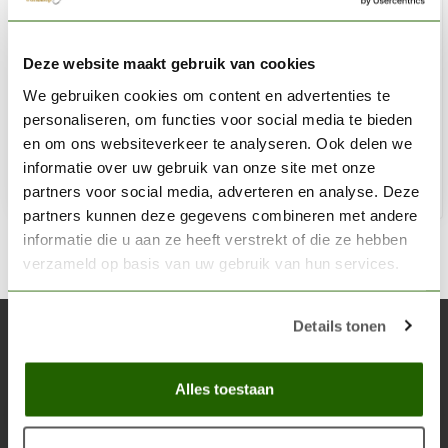
VALLEJO
Deze website maakt gebruik van cookies
Lightweight Headband Magnifier With 4 Lenses - T14001
We gebruiken cookies om content en advertenties te
€17,11
personaliseren, om functies voor social media te bieden
Op voorraad
en om ons websiteverkeer te analyseren. Ook delen we
informatie over uw gebruik van onze site met onze
partners voor social media, adverteren en analyse. Deze
Toe
partners kunnen deze gegevens combineren met andere
informatie die u aan ze heeft verstrekt of die ze hebben
verzameld op basis van uw gebruik van hun services.
Details tonen
Abonneer je op onze nieuwsbrief
Blijf op de hoogte over onze laatste acties
Alles toestaan
Abon