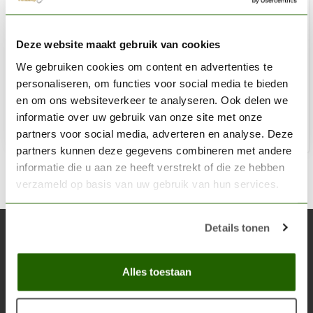
CITADEL
Deze website maakt gebruik van cookies
Underhive Ash - Dry Paint - 12ml - 23-08
We gebruiken cookies om content en advertenties te
€3,60
personaliseren, om functies voor social media te bieden
Niet op voorraad
en om ons websiteverkeer te analyseren. Ook delen we
informatie over uw gebruik van onze site met onze
partners voor social media, adverteren en analyse. Deze
partners kunnen deze gegevens combineren met andere
informatie die u aan ze heeft verstrekt of die ze hebben
verzameld op basis van uw gebruik van hun services.
Details tonen
Abonneer je op onze nieuwsbrief
Blijf op de hoogte over onze laatste acties
Alles toestaan
Abon