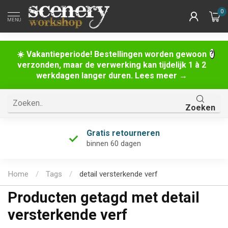
0
MENU
☀️ Vakantieperiode! Bestellingen worden gewoon
verzonden, maar de verwerking kan tijdelijk 1 à 2
werkdagen langer duren. Lees meer →
Zoeken
Gratis retourneren
binnen 60 dagen
Home
/
Tags
/
detail versterkende verf
Producten getagd met detail
versterkende verf