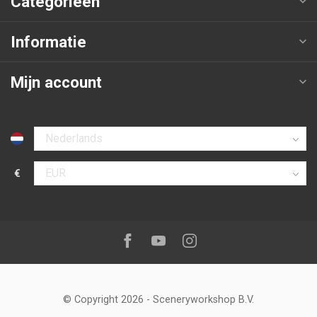
Categorieën
Informatie
Mijn account
Selecteer taal
€
Selecteer valuta
Volg ons op:
Facebook
Youtube
Instagram
© Copyright 2026
-
Sceneryworkshop B.V.