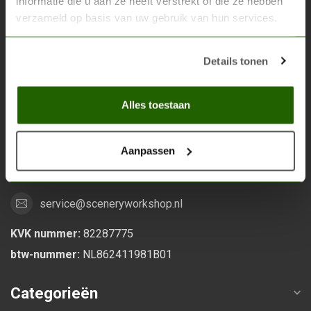
informatie die u aan ze heeft verstrekt of die ze hebben
verzameld op basis van uw gebruik van hun services.
Scenery Workshop BV
Alles voor je miniature wargaming en scenery
Details tonen
Grootstalselaan 46
Alles toestaan
6533 KK Nijmegen
Nederland
Aanpassen
0247370271
service@sceneryworkshop.nl
KVK nummer:
82287775
btw-nummer:
NL862411981B01
Categorieën