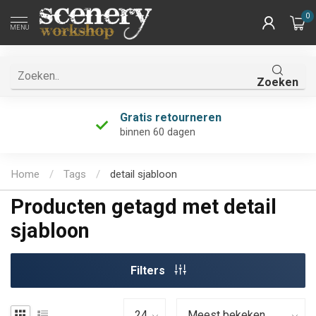
0
MENU
Zoeken
Gratis retourneren
binnen 60 dagen
Home
/
Tags
/
detail sjabloon
Producten getagd met detail
sjabloon
Filters