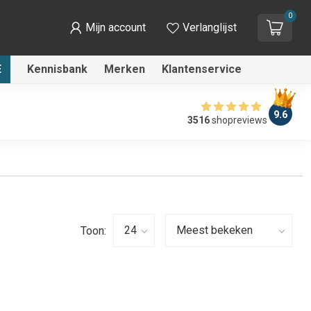
0
Mijn account
Verlanglijst
E
Kennisbank
Merken
Klantenservice
9.6
3516
shopreviews
Toon: