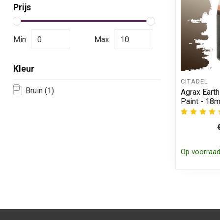
Prijs
Min
Max
Kleur
CITADEL
Bruin
(1)
Agrax Eart
Paint - 18m
Op voorraa