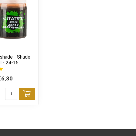
hshade - Shade
l - 24-15
€6,30
d
Toevoegen aan winkelwagen