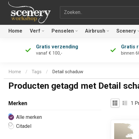
Zoekterm
Home
Verf
Penselen
Airbrush
Scenery
Gratis verzending
Gratis 
vanaf € 100,-
binnen 6
Home
/
Tags
/
Detail schaduw
Producten getagd met Detail sc
1
Pr
Merken
Alle merken
Citadel