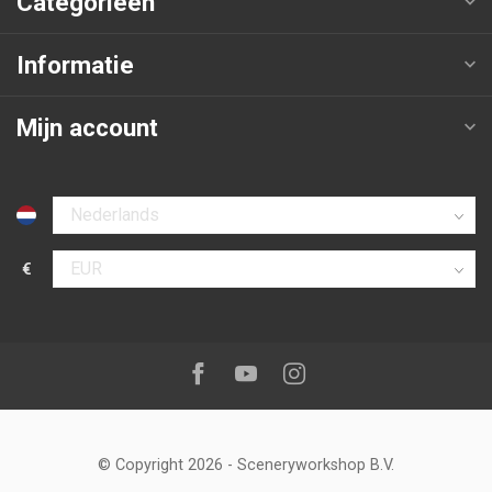
Categorieën
Informatie
Mijn account
Selecteer taal
€
Selecteer valuta
Volg ons op:
Facebook
Youtube
Instagram
© Copyright 2026
-
Sceneryworkshop B.V.