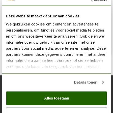
THE ARMY PAINTER
Deze website maakt gebruik van cookies
Sculpting Tools - TL5036
We gebruiken cookies om content en advertenties te
€12,25
personaliseren, om functies voor social media te bieden
Niet op voorraad
en om ons websiteverkeer te analyseren. Ook delen we
informatie over uw gebruik van onze site met onze
partners voor social media, adverteren en analyse. Deze
partners kunnen deze gegevens combineren met andere
informatie die u aan ze heeft verstrekt of die ze hebben
verzameld op basis van uw gebruik van hun services.
Details tonen
Abonneer je op onze nieuwsbrief
Blijf op de hoogte over onze laatste acties
Alles toestaan
Abon