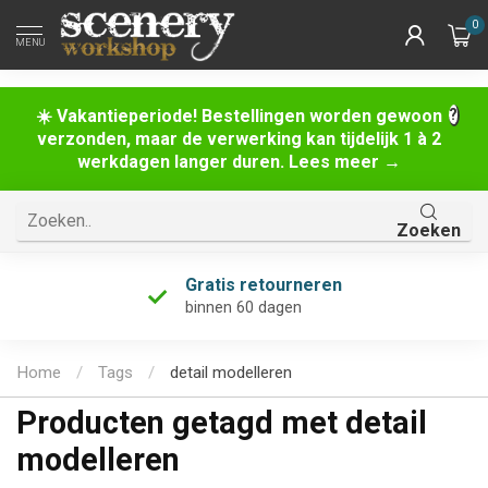
0
MENU
☀️ Vakantieperiode! Bestellingen worden gewoon
verzonden, maar de verwerking kan tijdelijk 1 à 2
werkdagen langer duren. Lees meer →
Zoeken
Gratis retourneren
binnen 60 dagen
Home
/
Tags
/
detail modelleren
Producten getagd met detail
modelleren