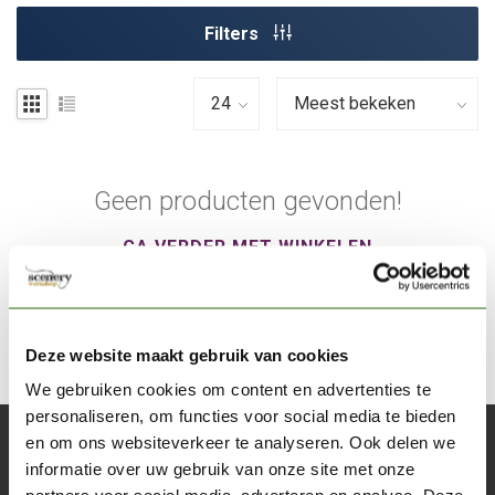
Filters
Geen producten gevonden!
GA VERDER MET WINKELEN
Deze website maakt gebruik van cookies
We gebruiken cookies om content en advertenties te
personaliseren, om functies voor social media te bieden
en om ons websiteverkeer te analyseren. Ook delen we
Abonneer je op onze nieuwsbrief
informatie over uw gebruik van onze site met onze
Blijf op de hoogte over onze laatste acties