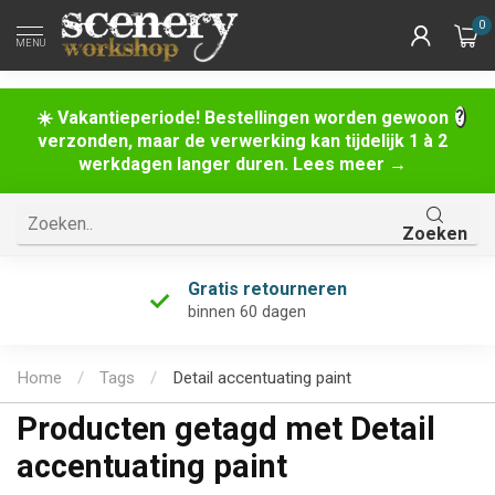
0
MENU
☀️ Vakantieperiode! Bestellingen worden gewoon
verzonden, maar de verwerking kan tijdelijk 1 à 2
werkdagen langer duren. Lees meer →
Zoeken
Gratis retourneren
binnen 60 dagen
Home
/
Tags
/
Detail accentuating paint
Producten getagd met Detail
accentuating paint