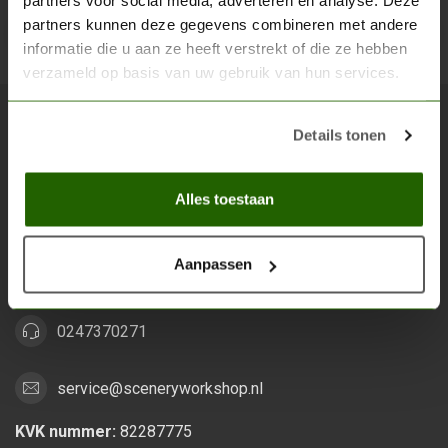
partners voor social media, adverteren en analyse. Deze
partners kunnen deze gegevens combineren met andere
Abon
informatie die u aan ze heeft verstrekt of die ze hebben
verzameld op basis van uw gebruik van hun services.
Details tonen
Scenery Workshop BV
Alles voor je miniature wargaming en scenery
Alles toestaan
Grootstalselaan 46
6533 KK Nijmegen
Aanpassen
Nederland
0247370271
service@sceneryworkshop.nl
KVK nummer:
82287775