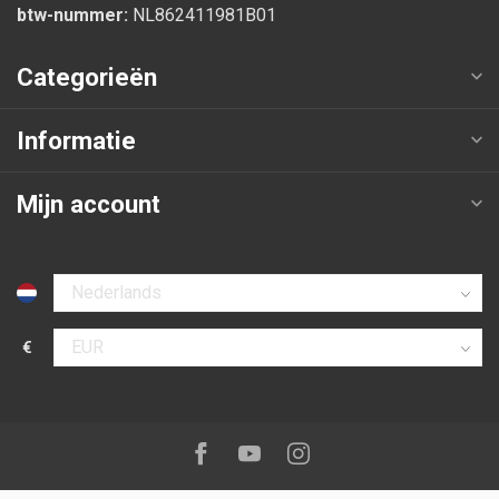
btw-nummer:
NL862411981B01
Categorieën
Informatie
Mijn account
Selecteer taal
€
Selecteer valuta
Volg ons op:
Facebook
Youtube
Instagram