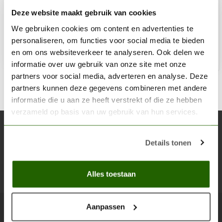
Deze website maakt gebruik van cookies
€6,02
We gebruiken cookies om content en advertenties te
Op voorraad
personaliseren, om functies voor social media te bieden
en om ons websiteverkeer te analyseren. Ook delen we
Toe
informatie over uw gebruik van onze site met onze
partners voor social media, adverteren en analyse. Deze
partners kunnen deze gegevens combineren met andere
informatie die u aan ze heeft verstrekt of die ze hebben
verzameld op basis van uw gebruik van hun services.
Abonneer je op onze nieuwsbrief
Details tonen
Blijf op de hoogte over onze laatste acties
Abon
Alles toestaan
Aanpassen