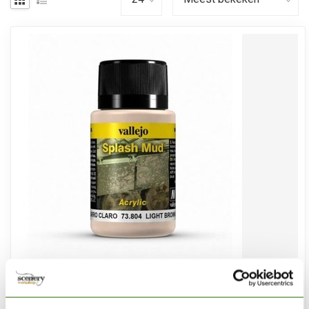
VALLEJO
Light Brown Splash Mud Weathering Effects - 40ml -
73804