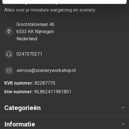
Scenery Workshop BV
Alles voor je miniature wargaming en scenery
Grootstalselaan 46
6533 KK Nijmegen
Nederland
0247370271
service@sceneryworkshop.nl
KVK nummer:
82287775
btw-nummer:
NL862411981B01
Categorieën
Informatie