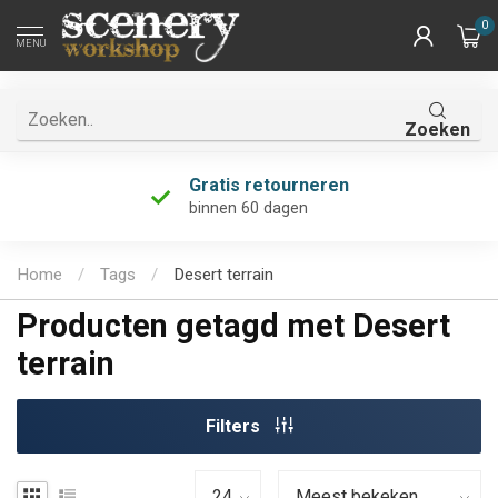
0
MENU
Zoeken
Gratis retourneren
binnen 60 dagen
Home
/
Tags
/
Desert terrain
Producten getagd met Desert
terrain
Filters