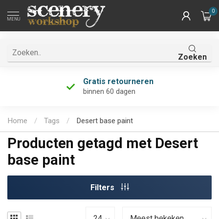
0
MENU
Zoeken
Gratis retourneren
binnen 60 dagen
Home
/
Tags
/
Desert base paint
Producten getagd met Desert
base paint
Filters