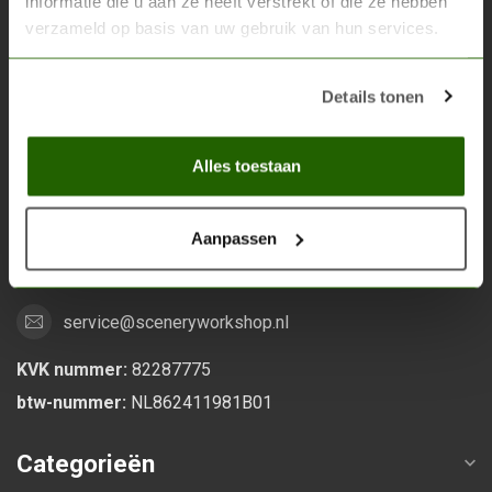
informatie die u aan ze heeft verstrekt of die ze hebben
verzameld op basis van uw gebruik van hun services.
Scenery Workshop BV
Alles voor je miniature wargaming en scenery
Details tonen
Grootstalselaan 46
Alles toestaan
6533 KK Nijmegen
Nederland
Aanpassen
0247370271
service@sceneryworkshop.nl
KVK nummer:
82287775
btw-nummer:
NL862411981B01
Categorieën