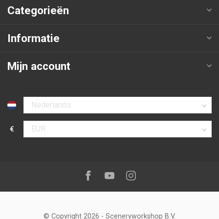
Categorieën
Informatie
Mijn account
Selecteer taal
€
Selecteer valuta
Volg ons op:
Facebook
Youtube
Instagram
© Copyright 2026
-
Sceneryworkshop B.V.