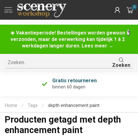
0
MENU
☀️ Vakantieperiode! Bestellingen worden gewoon
verzonden, maar de verwerking kan tijdelijk 1 à 2
werkdagen langer duren. Lees meer →
Zoeken
Gratis retourneren
binnen 60 dagen
Home
/
Tags
/
depth enhancement paint
Producten getagd met depth
enhancement paint