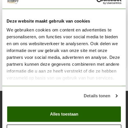
AK INTERACTIVE
Filter For Nato Vehicles - Weathering Filter - 35ml -
Deze website maakt gebruik van cookies
AK076
We gebruiken cookies om content en advertenties te
personaliseren, om functies voor social media te bieden
€3,75
en om ons websiteverkeer te analyseren. Ook delen we
Op voorraad
informatie over uw gebruik van onze site met onze
partners voor social media, adverteren en analyse. Deze
Toe
partners kunnen deze gegevens combineren met andere
informatie die u aan ze heeft verstrekt of die ze hebben
verzameld op basis van uw gebruik van hun services.
Details tonen
Abonneer je op onze nieuwsbrief
Blijf op de hoogte over onze laatste acties
Alles toestaan
Abon