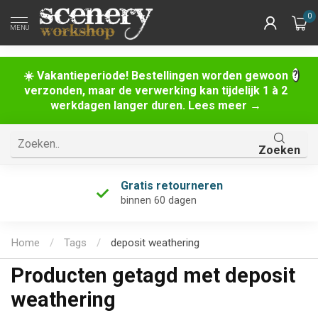
0
MENU
☀️ Vakantieperiode! Bestellingen worden gewoon
verzonden, maar de verwerking kan tijdelijk 1 à 2
werkdagen langer duren. Lees meer →
Zoeken
Gratis retourneren
binnen 60 dagen
Home
/
Tags
/
deposit weathering
Producten getagd met deposit
weathering