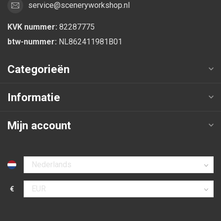
service@sceneryworkshop.nl
KVK nummer:
82287775
btw-nummer:
NL862411981B01
Categorieën
Informatie
Mijn account
Selecteer taal
€
Selecteer valuta