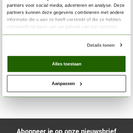
partners voor social media, adverteren en analyse. Deze
partners kunnen deze gegevens combineren met andere
informatie die u aan ze heeft verstrekt of die ze hebben
verzameld op basis van uw gebruik van hun services.
VALLEJO
Details tonen
Model Color Amarantha Red - 18ml - 70829
€3,06
Alles toestaan
Op voorraad
Aanpassen
Toev
Abonneer je op onze nieuwsbrief