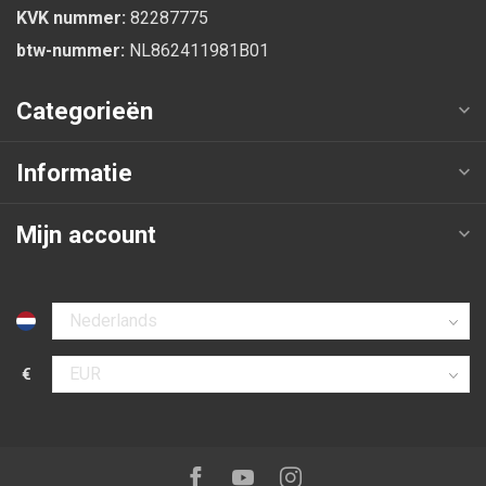
KVK nummer:
82287775
btw-nummer:
NL862411981B01
Categorieën
Informatie
Mijn account
Selecteer taal
€
Selecteer valuta
Volg ons op:
Facebook
Youtube
Instagram