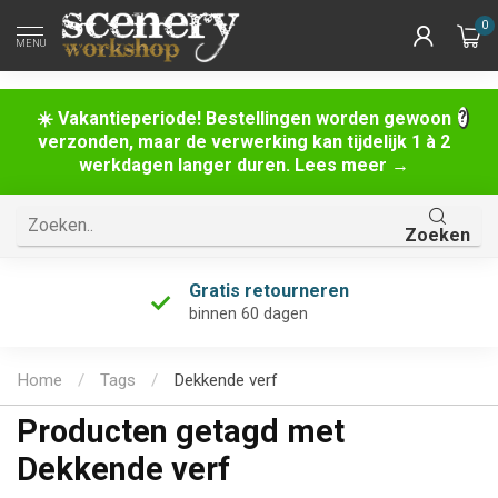
0
MENU
☀️ Vakantieperiode! Bestellingen worden gewoon
verzonden, maar de verwerking kan tijdelijk 1 à 2
werkdagen langer duren. Lees meer →
Zoeken
Gratis retourneren
binnen 60 dagen
Home
/
Tags
/
Dekkende verf
Producten getagd met
Dekkende verf