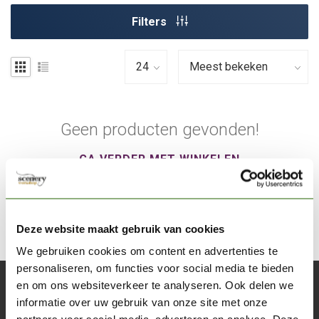
Filters
Geen producten gevonden!
GA VERDER MET WINKELEN
Deze website maakt gebruik van cookies
We gebruiken cookies om content en advertenties te
personaliseren, om functies voor social media te bieden
en om ons websiteverkeer te analyseren. Ook delen we
Abonneer je op onze nieuwsbrief
informatie over uw gebruik van onze site met onze
Blijf op de hoogte over onze laatste acties