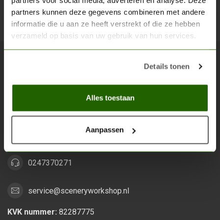
partners voor social media, adverteren en analyse. Deze
partners kunnen deze gegevens combineren met andere
Abon
informatie die u aan ze heeft verstrekt of die ze hebben
verzameld op basis van uw gebruik van hun services.
Details tonen
Scenery Workshop BV
Alles voor je miniature wargaming en scenery
Alles toestaan
Grootstalselaan 46
6533 KK Nijmegen
Aanpassen
Nederland
0247370271
service@sceneryworkshop.nl
KVK nummer:
82287775