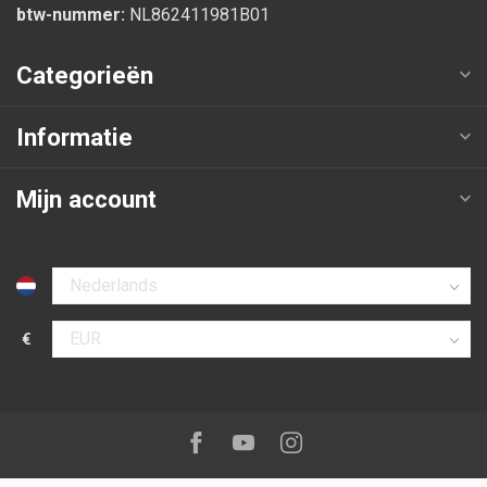
btw-nummer:
NL862411981B01
Categorieën
Informatie
Mijn account
Selecteer taal
€
Selecteer valuta
Volg ons op:
Facebook
Youtube
Instagram