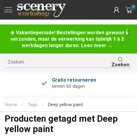
0
MENU
☀️ Vakantieperiode! Bestellingen worden gewoon
verzonden, maar de verwerking kan tijdelijk 1 à 2
werkdagen langer duren. Lees meer →
Zoeken
Gratis retourneren
binnen 60 dagen
Home
/
Tags
/
Deep yellow paint
Producten getagd met Deep
yellow paint