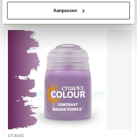
Aanpassen
Toev
CITADEL