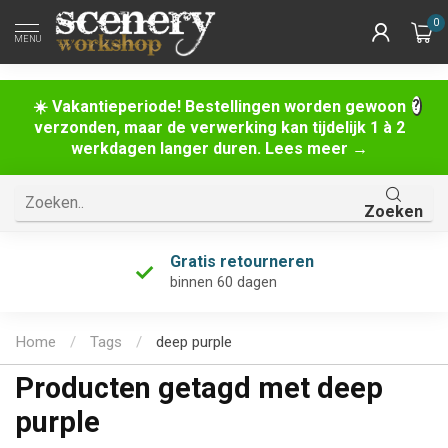
0
MENU
☀️ Vakantieperiode! Bestellingen worden gewoon
verzonden, maar de verwerking kan tijdelijk 1 à 2
werkdagen langer duren. Lees meer →
Zoeken
Gratis retourneren
binnen 60 dagen
Home
/
Tags
/
deep purple
Producten getagd met deep
purple