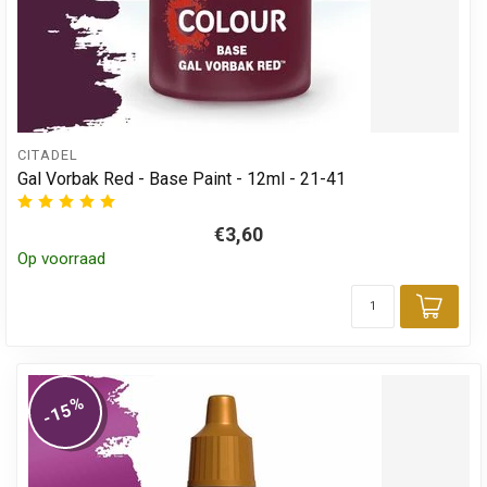
CITADEL
Gal Vorbak Red - Base Paint - 12ml - 21-41
€3,60
Op voorraad
Toev
%
-15