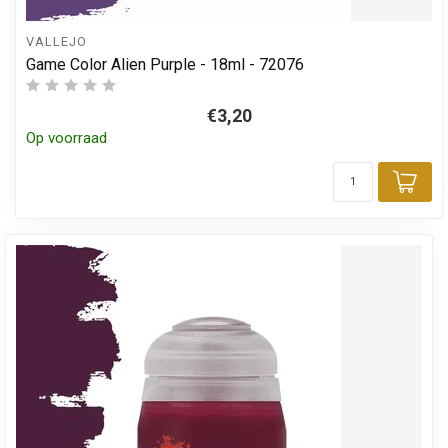
VALLEJO
Game Color Alien Purple - 18ml - 72076
€3,20
Op voorraad
Toe