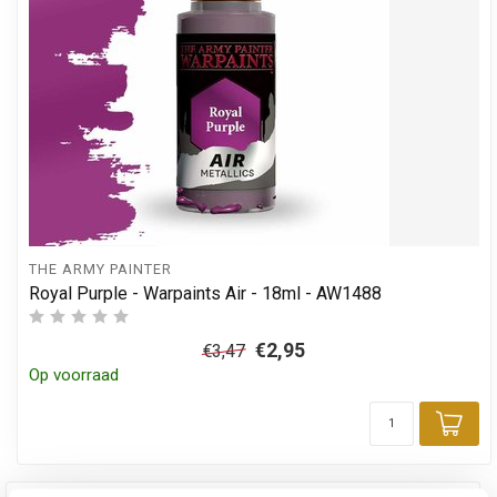
THE ARMY PAINTER
Royal Purple - Warpaints Air - 18ml - AW1488
€2,95
€3,47
Op voorraad
Toe