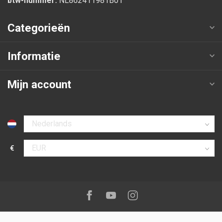
btw-nummer:
NL862411981B01
Categorieën
Informatie
Mijn account
Selecteer taal
€
Selecteer valuta
Volg ons op:
Facebook
Youtube
Instagram