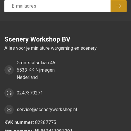
Abon
Scenery Workshop BV
Alles voor je miniature wargaming en scenery
Grootstalselaan 46
6533 KK Nijmegen
Nederland
0247370271
service@sceneryworkshop.nl
KVK nummer:
82287775