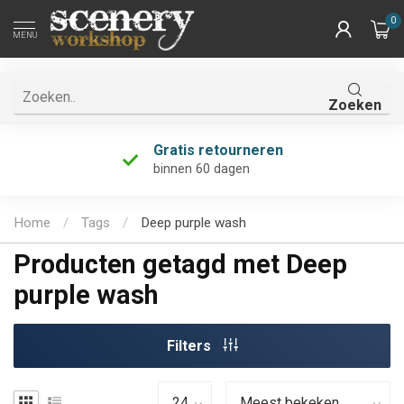
0
MENU
Zoeken
Gratis retourneren
binnen 60 dagen
Home
/
Tags
/
Deep purple wash
Producten getagd met Deep
purple wash
Filters