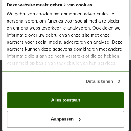
Deze website maakt gebruik van cookies
€6,30
Op voorraad
We gebruiken cookies om content en advertenties te
personaliseren, om functies voor social media te bieden
en om ons websiteverkeer te analyseren. Ook delen we
Toe
informatie over uw gebruik van onze site met onze
partners voor social media, adverteren en analyse. Deze
partners kunnen deze gegevens combineren met andere
informatie die u aan ze heeft verstrekt of die ze hebben
verzameld op basis van uw gebruik van hun services.
Abonneer je op onze nieuwsbrief
Blijf op de hoogte over onze laatste acties
Details tonen
Abon
Alles toestaan
Aanpassen
Scenery Workshop BV