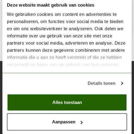
Deze website maakt gebruik van cookies
€3,60
Niet op voorraad
We gebruiken cookies om content en advertenties te
personaliseren, om functies voor social media te bieden
en om ons websiteverkeer te analyseren. Ook delen we
informatie over uw gebruik van onze site met onze
partners voor social media, adverteren en analyse. Deze
partners kunnen deze gegevens combineren met andere
informatie die u aan ze heeft verstrekt of die ze hebben
verzameld op basis van uw gebruik van hun services.
Abonneer je op onze nieuwsbrief
Blijf op de hoogte over onze laatste acties
Details tonen
Abon
Alles toestaan
Aanpassen
Scenery Workshop BV