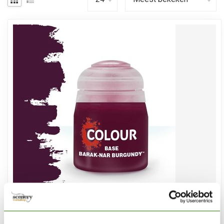
CITADEL
Barak-Nar Burgundy - Base Paint - 12ml - 21-49