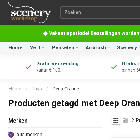
Zoekterm
☀️ Vakantieperiode! Bestellingen worden
Home
Verf
Penselen
Airbrush
Scenery
Gratis verzending
Gratis 
vanaf € 100,-
binnen 6
Home
/
Tags
/
Deep Orange
Producten getagd met Deep Ora
2
Pr
Merken
Alle merken