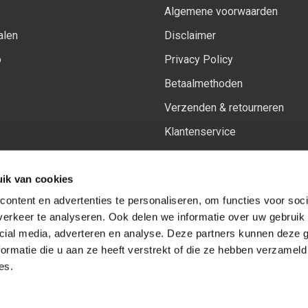
Algemene voorwaarden
alen
Disclaimer
p
Privacy Policy
Betaalmethoden
Verzenden & retourneren
Klantenservice
Sitemap
ik van cookies
Het vernieuwde Insiders spa
ontent en advertenties te personaliseren, om functies voor soci
erkeer te analyseren. Ook delen we informatie over uw gebruik 
cial media, adverteren en analyse. Deze partners kunnen deze
Volg ons op:
Facebook
Youtube
Instagram
ormatie die u aan ze heeft verstrekt of die ze hebben verzameld
es.
© Copyright 2026
-
Sceneryworkshop B.V.