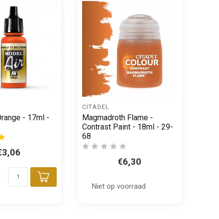
CITADEL
range - 17ml -
Magmadroth Flame -
Contrast Paint - 18ml - 29-
68
€3,06
€6,30
d
Toevoegen aan winkelwagen
Niet op voorraad