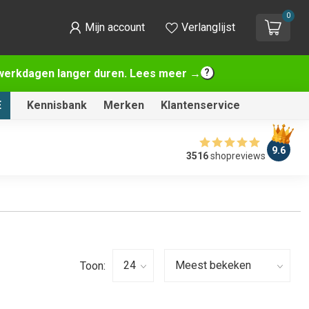
0
Mijn account
Verlanglijst
2 werkdagen langer duren. Lees meer →
E
Kennisbank
Merken
Klantenservice
9.6
3516
shopreviews
Toon: