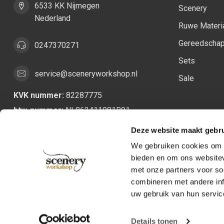
6533 KK Nijmegen
Scenery
Nederland
Ruwe Materi
Gereedscha
0247370271
Sets
service@sceneryworkshop.nl
Sale
KVK nummer:
82287775
btw-nummer:
NL862411981B01
Deze website maakt gebru
We gebruiken cookies om c
bieden en om ons websitev
met onze partners voor so
combineren met andere inf
uw gebruik van hun servic
Details tonen