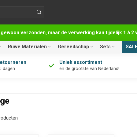
 gewoon verzonden, maar de verwerking kan tijdelijk 1 à 
Ruwe Materialen
Gereedschap
Sets
SAL
retourneren
Uniek assortiment
0 dagen
én de grootste van Nederland!
nge
oducten