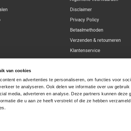
alen
Disclaimer
p
Privacy Policy
Betaalmethoden
Verzenden & retourneren
Klantenservice
Sitemap
ik van cookies
Het vernieuwde Insiders spa
ontent en advertenties te personaliseren, om functies voor soci
erkeer te analyseren. Ook delen we informatie over uw gebruik 
cial media, adverteren en analyse. Deze partners kunnen deze
Volg ons op:
Facebook
Youtube
Instagram
ormatie die u aan ze heeft verstrekt of die ze hebben verzameld
es.
© Copyright 2026
-
Sceneryworkshop B.V.