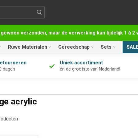
 gewoon verzonden, maar de verwerking kan tijdelijk 1 à 
Ruwe Materialen
Gereedschap
Sets
SAL
retourneren
Uniek assortiment
0 dagen
én de grootste van Nederland!
e acrylic
oducten