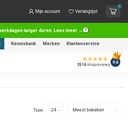
0
Mijn account
Verlanglijst
2 werkdagen langer duren. Lees meer →
E
Kennisbank
Merken
Klantenservice
9.6
3516
shopreviews
Toon: