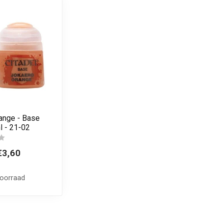
ange - Base
l - 21-02
€3,60
voorraad