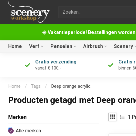
Zoekterm
☀️ Vakantieperiode! Bestellingen worden
Home
Verf
Penselen
Airbrush
Scenery
Gratis verzending
Gratis 
vanaf € 100,-
binnen 6
Home
/
Tags
/
Deep orange acrylic
Producten getagd met Deep orang
1
Pr
Merken
Alle merken