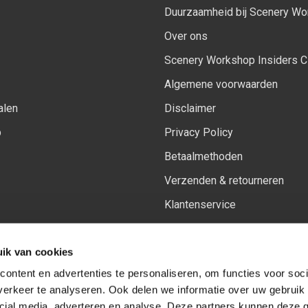
Duurzaamheid bij Scenery W
Over ons
Scenery Workshop Insiders C
Algemene voorwaarden
alen
Disclaimer
p
Privacy Policy
Betaalmethoden
Verzenden & retourneren
Klantenservice
Sitemap
ik van cookies
Het vernieuwde Insiders spa
ontent en advertenties te personaliseren, om functies voor soci
erkeer te analyseren. Ook delen we informatie over uw gebruik 
cial media, adverteren en analyse. Deze partners kunnen deze