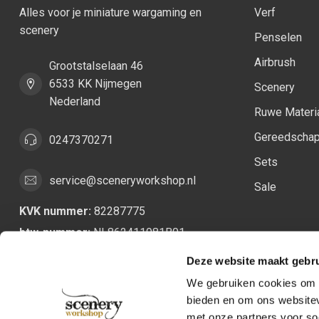
Alles voor je miniature wargaming en
Verf
scenery
Penselen
Airbrush
Grootstalselaan 46
6533 KK Nijmegen
Scenery
Nederland
Ruwe Materi
Gereedscha
0247370271
Sets
service@sceneryworkshop.nl
Sale
KVK nummer:
82287775
btw-nummer:
NL862411981B01
Deze website maakt gebru
We gebruiken cookies om c
bieden en om ons websitev
met onze partners voor so