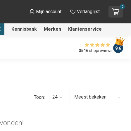
0
Mijn account
Verlanglijst
E
Kennisbank
Merken
Klantenservice
9.6
3516
shopreviews
Toon:
vonden!