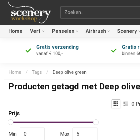
Zoekterm
Home
Verf
Penselen
Airbrush
Scenery
Gratis verzending
Gratis 
vanaf € 100,-
binnen 6
Home
/
Tags
/
Deep olive green
Producten getagd met Deep olive
0
Pr
Prijs
Min
Max