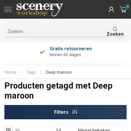
0
MENU
Zoeken
Gratis retourneren
binnen 60 dagen
Home
/
Tags
/
Deep maroon
Producten getagd met Deep
maroon
Filters