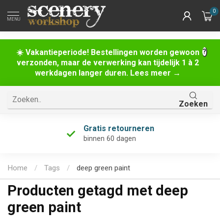
0
MENU
☀️ Vakantieperiode! Bestellingen worden gewoon
verzonden, maar de verwerking kan tijdelijk 1 à 2
werkdagen langer duren. Lees meer →
Zoeken
Gratis retourneren
binnen 60 dagen
Home
/
Tags
/
deep green paint
Producten getagd met deep
green paint