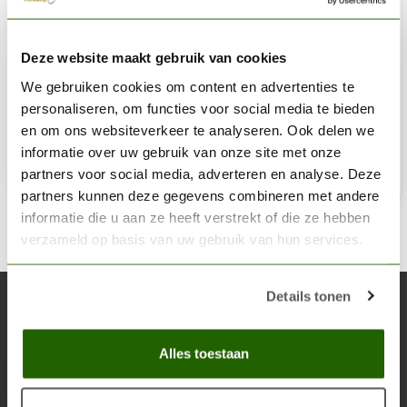
AK INTERACTIVE
Deze website maakt gebruik van cookies
Dark Green Acrylic Modelling Colors - 17ml - AK11146
We gebruiken cookies om content en advertenties te
€2,75
personaliseren, om functies voor social media te bieden
Op voorraad
en om ons websiteverkeer te analyseren. Ook delen we
informatie over uw gebruik van onze site met onze
partners voor social media, adverteren en analyse. Deze
Toe
partners kunnen deze gegevens combineren met andere
informatie die u aan ze heeft verstrekt of die ze hebben
verzameld op basis van uw gebruik van hun services.
Details tonen
Abonneer je op onze nieuwsbrief
Blijf op de hoogte over onze laatste acties
Alles toestaan
Abon