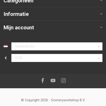
Categorieën
Informatie
Mijn account
Selecteer taal
€
Selecteer valuta
Volg ons op:
Facebook
Youtube
Instagram
© Copyright 2026
-
Sceneryworkshop B.V.