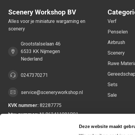
Scenery Workshop BV
Categor
Alles voor je miniature wargaming en
Verf
scenery
Penselen
Airbrush
Grootstalselaan 46
6533 KK Nijmegen
Scenery
Nederland
Ruwe Materi
Gereedscha
0247370271
Sets
service@sceneryworkshop.nl
Sale
KVK nummer:
82287775
btw-nummer:
NL862411981B01
Deze website maakt gebru