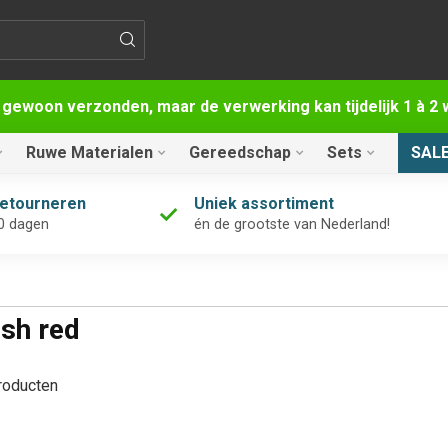
 gewoon verzonden, maar de verwerking kan tijdelijk 1 à 
Ruwe Materialen
Gereedschap
Sets
SAL
retourneren
Uniek assortiment
0 dagen
én de grootste van Nederland!
sh red
oducten