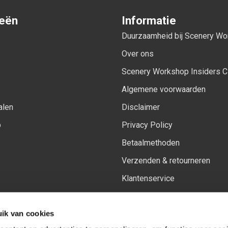
ieën
Informatie
Duurzaamheid bij Scenery W
Over ons
Scenery Workshop Insiders C
Algemene voorwaarden
alen
Disclaimer
p
Privacy Policy
Betaalmethoden
Verzenden & retourneren
Klantenservice
Sitemap
ik van cookies
Het vernieuwde Insiders spa