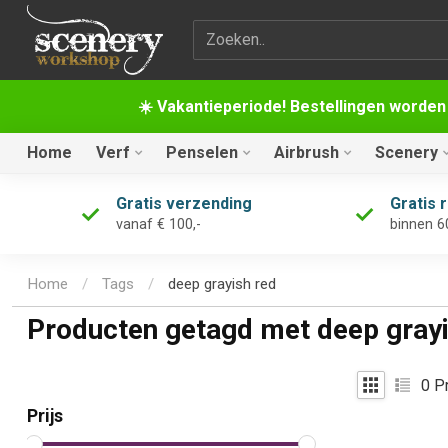
Zoekterm
☀️ Vakantieperiode! Bestellingen worden
Home
Verf
Penselen
Airbrush
Scenery
Gratis verzending
Gratis 
vanaf € 100,-
binnen 6
Home
/
Tags
/
deep grayish red
Producten getagd met deep grayi
0
Pr
Prijs