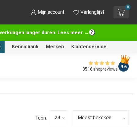
0
Mijn account
Verlanglijst
2 werkdagen langer duren. Lees meer →
E
Kennisbank
Merken
Klantenservice
9.6
3516
shopreviews
Toon: