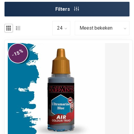
Filters
%
-15