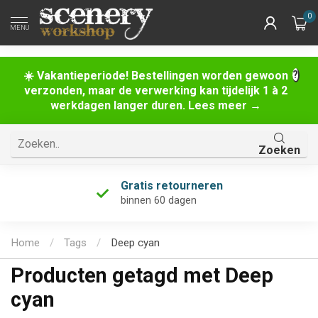
0
MENU
☀️ Vakantieperiode! Bestellingen worden gewoon
verzonden, maar de verwerking kan tijdelijk 1 à 2
werkdagen langer duren. Lees meer →
Zoeken
Gratis retourneren
binnen 60 dagen
Home
/
Tags
/
Deep cyan
Producten getagd met Deep
cyan