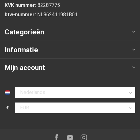
KVK nummer:
82287775
btw-nummer:
NL862411981B01
Categorieën
Informatie
Mijn account
Selecteer taal
€
Selecteer valuta
Volg ons op:
Facebook
Youtube
Instagram