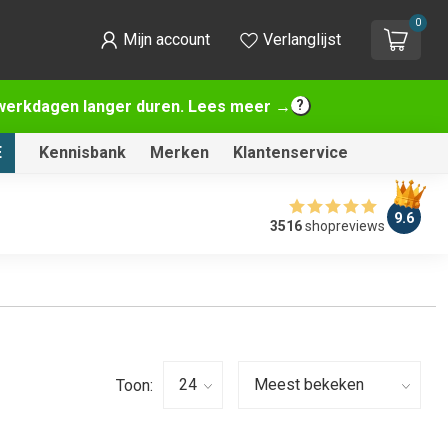
0
Mijn account
Verlanglijst
2 werkdagen langer duren. Lees meer →
E
Kennisbank
Merken
Klantenservice
9.6
3516
shopreviews
Toon: