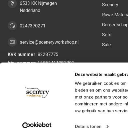
6533 KK Nijmegen
Scenery
Nederland
Ruwe Materi
Gereedscha
0247370271
Sets
service@sceneryworkshop.nl
Sale
KVK nummer:
82287775
btw-nummer:
NL862411981B01
Deze website maakt gebru
We gebruiken cookies om c
bieden en om ons websitev
met onze partners voor so
combineren met andere inf
uw gebruik van hun servic
Details tonen