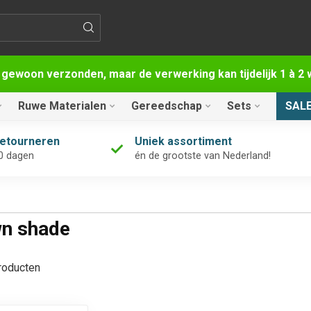
 gewoon verzonden, maar de verwerking kan tijdelijk 1 à 
Ruwe Materialen
Gereedschap
Sets
SAL
retourneren
Uniek assortiment
0 dagen
én de grootste van Nederland!
wn shade
oducten