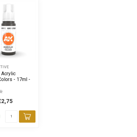
TIVE
 Acrylic
olors - 17ml -
€2,75
d
Toevoegen aan winkelwagen