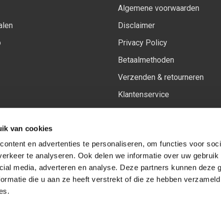
Algemene voorwaarden
alen
Disclaimer
p
Privacy Policy
Betaalmethoden
Verzenden & retourneren
Klantenservice
Sitemap
ik van cookies
Het vernieuwde Insiders spa
ontent en advertenties te personaliseren, om functies voor soci
erkeer te analyseren. Ook delen we informatie over uw gebruik 
cial media, adverteren en analyse. Deze partners kunnen deze
Volg ons op:
Facebook
Youtube
Instagram
ormatie die u aan ze heeft verstrekt of die ze hebben verzameld
es.
© Copyright 2026
-
Sceneryworkshop B.V.