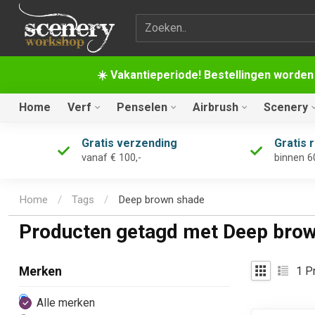
Zoekterm
☀️ Vakantieperiode! Bestellingen worden
Home
Verf
Penselen
Airbrush
Scenery
Gratis verzending
Gratis 
vanaf € 100,-
binnen 6
Home
/
Tags
/
Deep brown shade
Producten getagd met Deep bro
1
Pr
Merken
Alle merken