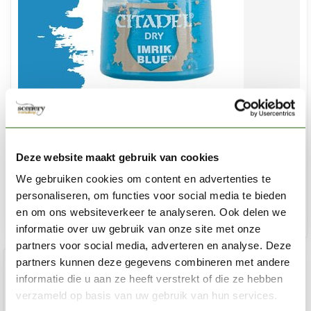
CITADEL
Imrik Blue - Dry Paint - 12ml - 23-20
Deze website maakt gebruik van cookies
€3,60
We gebruiken cookies om content en advertenties te
Op voorraad
personaliseren, om functies voor social media te bieden
en om ons websiteverkeer te analyseren. Ook delen we
Toe
informatie over uw gebruik van onze site met onze
partners voor social media, adverteren en analyse. Deze
partners kunnen deze gegevens combineren met andere
informatie die u aan ze heeft verstrekt of die ze hebben
verzameld op basis van uw gebruik van hun services.