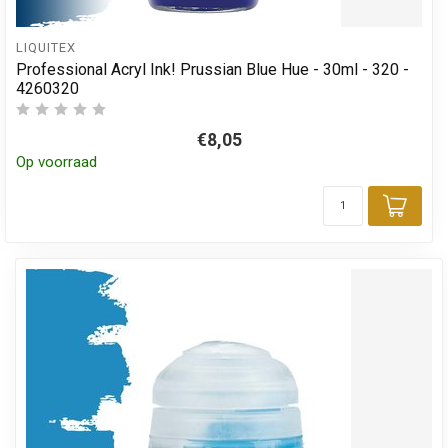
LIQUITEX
Professional Acryl Ink! Prussian Blue Hue - 30ml - 320 -
4260320
€8,05
Op voorraad
Toev