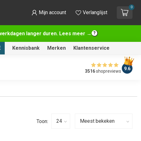
0
Mijn account
Verlanglijst
2 werkdagen langer duren. Lees meer →
E
Kennisbank
Merken
Klantenservice
9.6
3516
shopreviews
Toon: