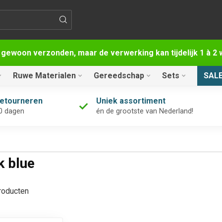
 gewoon verzonden, maar de verwerking kan tijdelijk 1 à 
Ruwe Materialen
Gereedschap
Sets
SAL
retourneren
Uniek assortiment
0 dagen
én de grootste van Nederland!
k blue
oducten