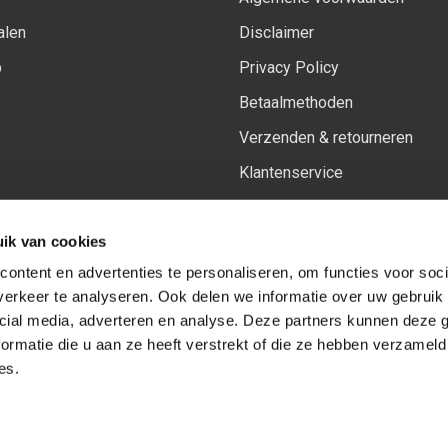
alen
Disclaimer
p
Privacy Policy
Betaalmethoden
Verzenden & retourneren
Klantenservice
Sitemap
ik van cookies
Het vernieuwde Insiders spa
ontent en advertenties te personaliseren, om functies voor soci
erkeer te analyseren. Ook delen we informatie over uw gebruik 
cial media, adverteren en analyse. Deze partners kunnen deze
Volg ons op:
Facebook
Youtube
Instagram
ormatie die u aan ze heeft verstrekt of die ze hebben verzameld
es.
© Copyright 2026
-
Sceneryworkshop B.V.