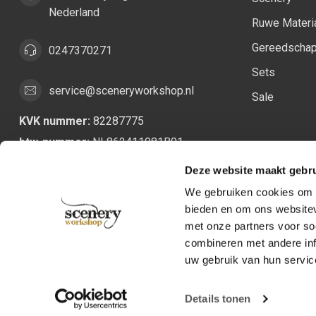
Nederland
Ruwe Materi
Gereedscha
0247370271
Sets
service@sceneryworkshop.nl
Sale
KVK nummer:
82287775
btw-nummer:
NL862411981B01
Deze website maakt gebru
We gebruiken cookies om c
bieden en om ons websitev
met onze partners voor so
combineren met andere inf
uw gebruik van hun servic
Details tonen