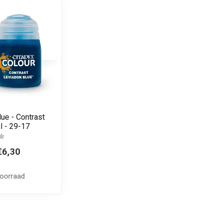
ue - Contrast
l - 29-17
€6,30
voorraad