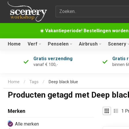
Zoekterm
☀️ Vakantieperiode! Bestellingen worden
Home
Verf
Penselen
Airbrush
Scenery
Gratis verzending
Gratis 
vanaf € 100,-
binnen 6
Home
/
Tags
/
Deep black blue
Producten getagd met Deep blac
1
Pr
Merken
Alle merken