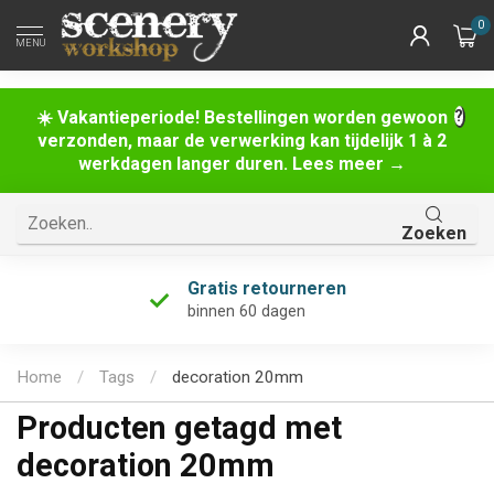
0
MENU
☀️ Vakantieperiode! Bestellingen worden gewoon
verzonden, maar de verwerking kan tijdelijk 1 à 2
werkdagen langer duren. Lees meer →
Zoeken
Gratis retourneren
binnen 60 dagen
Home
/
Tags
/
decoration 20mm
Producten getagd met
decoration 20mm