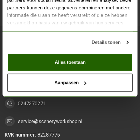
partners voor social media, adverteren en analyse. Deze
partners kunnen deze gegevens combineren met andere
Abon
informatie die u aan ze heeft verstrekt of die ze hebben
verzameld op basis van uw gebruik van hun services.
Details tonen
Scenery Workshop BV
Alles voor je miniature wargaming en scenery
Alles toestaan
Grootstalselaan 46
6533 KK Nijmegen
Aanpassen
Nederland
0247370271
service@sceneryworkshop.nl
KVK nummer:
82287775