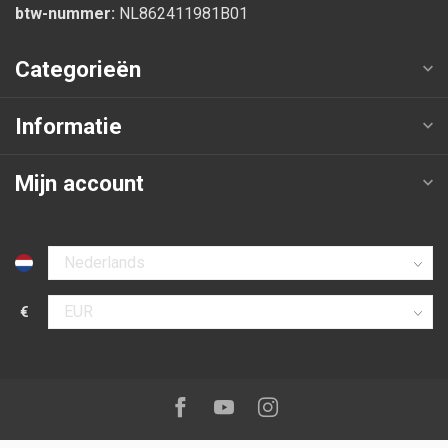
btw-nummer:
NL862411981B01
Categorieën
Informatie
Mijn account
Selecteer taal
€
Selecteer valuta
Volg ons op:
Facebook
Youtube
Instagram