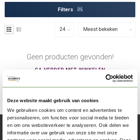
Filters
Geen producten gevonden!
GA VERDER MET WINKELEN
Deze website maakt gebruik van cookies
We gebruiken cookies om content en advertenties te
personaliseren, om functies voor social media te bieden
en om ons websiteverkeer te analyseren. Ook delen we
Abonneer je op onze nieuwsbrief
informatie over uw gebruik van onze site met onze
Blijf op de hoogte over onze laatste acties