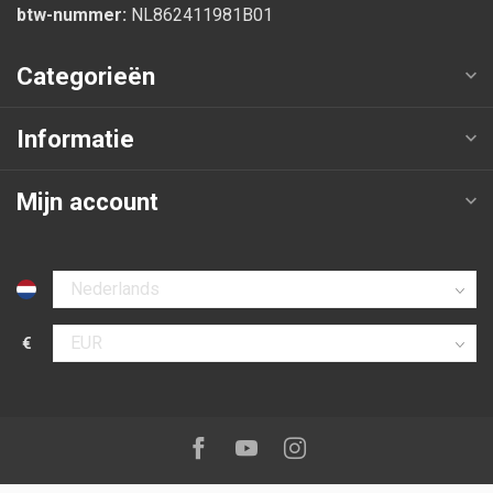
btw-nummer:
NL862411981B01
Categorieën
Informatie
Mijn account
Selecteer taal
€
Selecteer valuta
Volg ons op:
Facebook
Youtube
Instagram