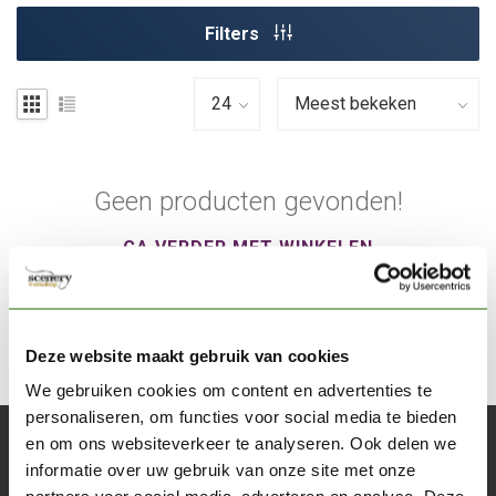
Filters
Geen producten gevonden!
GA VERDER MET WINKELEN
Deze website maakt gebruik van cookies
We gebruiken cookies om content en advertenties te
personaliseren, om functies voor social media te bieden
en om ons websiteverkeer te analyseren. Ook delen we
Abonneer je op onze nieuwsbrief
informatie over uw gebruik van onze site met onze
Blijf op de hoogte over onze laatste acties