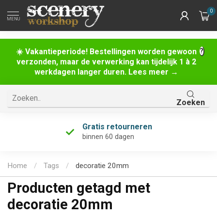
0
MENU
☀️ Vakantieperiode! Bestellingen worden gewoon
verzonden, maar de verwerking kan tijdelijk 1 à 2
werkdagen langer duren. Lees meer →
Zoeken
Gratis retourneren
binnen 60 dagen
Home
/
Tags
/
decoratie 20mm
Producten getagd met
decoratie 20mm