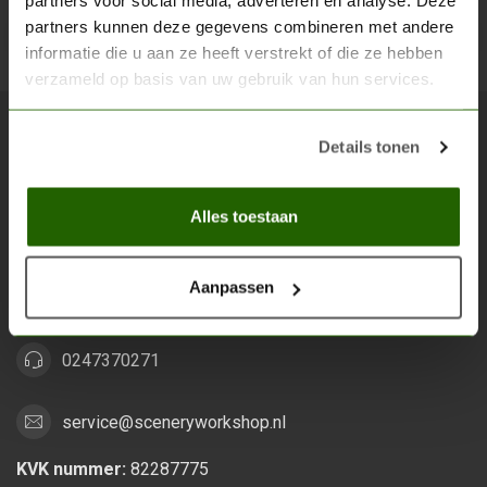
partners voor social media, adverteren en analyse. Deze
partners kunnen deze gegevens combineren met andere
Abon
informatie die u aan ze heeft verstrekt of die ze hebben
verzameld op basis van uw gebruik van hun services.
Details tonen
Scenery Workshop BV
Alles voor je miniature wargaming en scenery
Alles toestaan
Grootstalselaan 46
6533 KK Nijmegen
Aanpassen
Nederland
0247370271
service@sceneryworkshop.nl
KVK nummer:
82287775