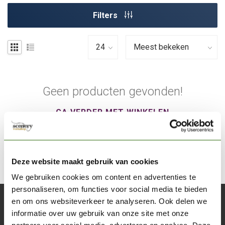
Filters
Geen producten gevonden!
GA VERDER MET WINKELEN
Deze website maakt gebruik van cookies
We gebruiken cookies om content en advertenties te
personaliseren, om functies voor social media te bieden
en om ons websiteverkeer te analyseren. Ook delen we
Abonneer je op onze nieuwsbrief
informatie over uw gebruik van onze site met onze
Blijf op de hoogte over onze laatste acties