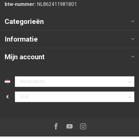
btw-nummer:
NL862411981B01
Categorieën
Informatie
Mijn account
Selecteer taal
€
Selecteer valuta
Volg ons op:
Facebook
Youtube
Instagram