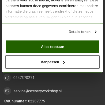
partners voor social media, adverteren en analyse. Deze
partners kunnen deze gegevens combineren met andere
Abon
informatie die u aan ze heeft verstrekt of die ze hebben
verzameld op basis van uw gebruik van hun services.
Details tonen
Scenery Workshop BV
Alles voor je miniature wargaming en scenery
Alles toestaan
Grootstalselaan 46
6533 KK Nijmegen
Aanpassen
Nederland
0247370271
service@sceneryworkshop.nl
KVK nummer:
82287775