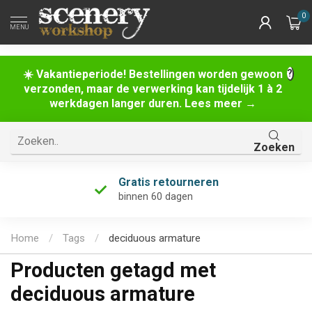
0
MENU
☀️ Vakantieperiode! Bestellingen worden gewoon
verzonden, maar de verwerking kan tijdelijk 1 à 2
werkdagen langer duren. Lees meer →
Zoeken
Gratis retourneren
binnen 60 dagen
Home
/
Tags
/
deciduous armature
Producten getagd met
deciduous armature