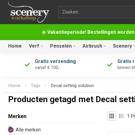
Zoekterm
☀️ Vakantieperiode! Bestellingen worden
Home
Verf
Penselen
Airbrush
Scenery
Gratis verzending
Gratis 
vanaf € 100,-
binnen 6
Home
/
Tags
/
Decal setting solution
Producten getagd met Decal setti
1
Pr
Merken
Alle merken