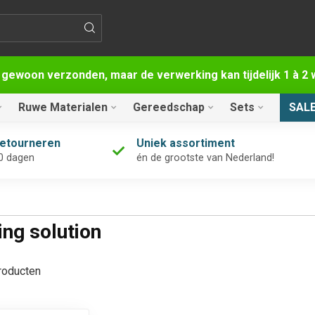
 gewoon verzonden, maar de verwerking kan tijdelijk 1 à 
Ruwe Materialen
Gereedschap
Sets
SAL
retourneren
Uniek assortiment
0 dagen
én de grootste van Nederland!
ng solution
oducten