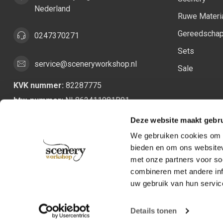
Nederland
Ruwe Materi
Gereedscha
0247370271
Sets
service@sceneryworkshop.nl
Sale
KVK nummer:
82287775
btw-nummer:
NL862411981B01
Deze website maakt gebru
We gebruiken cookies om c
bieden en om ons websitev
met onze partners voor so
combineren met andere inf
uw gebruik van hun servic
Details tonen