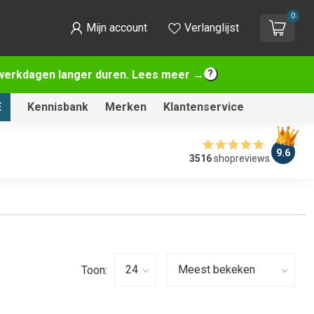
0
Mijn account
Verlanglijst
2 werkdagen langer duren. Lees meer →
E
Kennisbank
Merken
Klantenservice
9.6
3516
shopreviews
Toon: