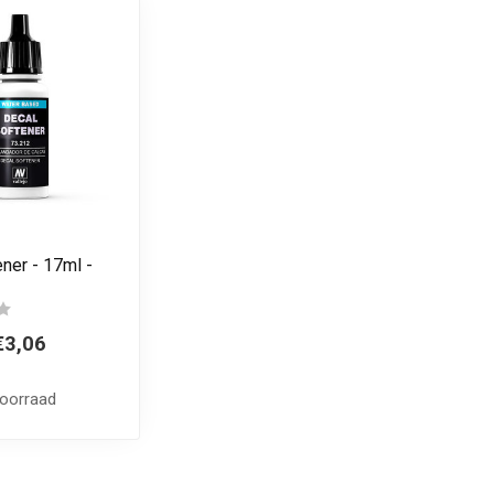
ner - 17ml -
€3,06
voorraad