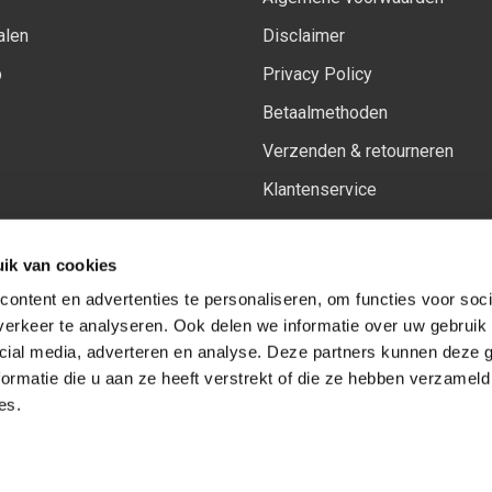
alen
Disclaimer
p
Privacy Policy
Betaalmethoden
Verzenden & retourneren
Klantenservice
Sitemap
ik van cookies
Het vernieuwde Insiders spa
ontent en advertenties te personaliseren, om functies voor soci
erkeer te analyseren. Ook delen we informatie over uw gebruik 
cial media, adverteren en analyse. Deze partners kunnen deze
Volg ons op:
Facebook
Youtube
Instagram
ormatie die u aan ze heeft verstrekt of die ze hebben verzameld
es.
© Copyright 2026
-
Sceneryworkshop B.V.