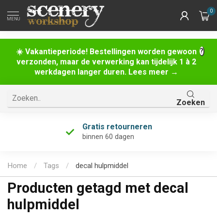
0
MENU
☀️ Vakantieperiode! Bestellingen worden gewoon
verzonden, maar de verwerking kan tijdelijk 1 à 2
werkdagen langer duren. Lees meer →
Zoeken
Gratis retourneren
binnen 60 dagen
Home
/
Tags
/
decal hulpmiddel
Producten getagd met decal
hulpmiddel