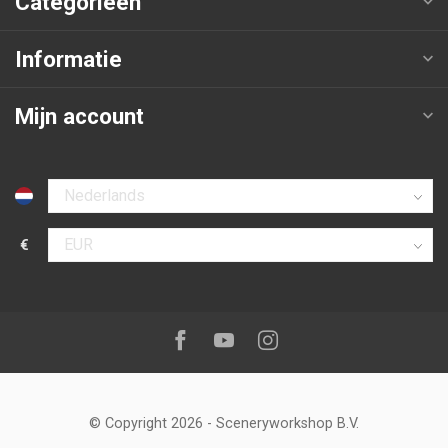
Categorieën
Informatie
Mijn account
Selecteer taal
€
Selecteer valuta
Volg ons op:
Facebook
Youtube
Instagram
© Copyright 2026
-
Sceneryworkshop B.V.