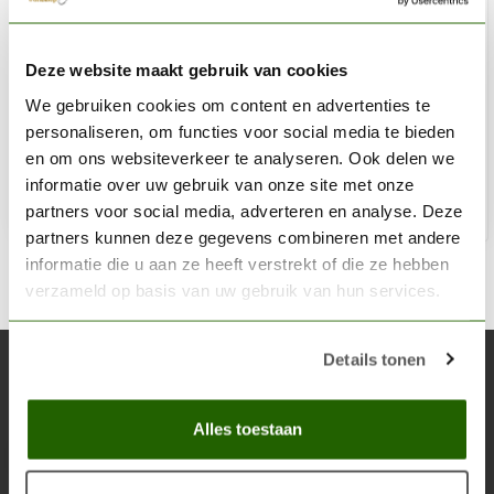
ALBION ALLOYS
Deze website maakt gebruik van cookies
Micro Brushes assorted pack - 40pcs - 359
We gebruiken cookies om content en advertenties te
€11,06
personaliseren, om functies voor social media te bieden
Niet op voorraad
en om ons websiteverkeer te analyseren. Ook delen we
informatie over uw gebruik van onze site met onze
partners voor social media, adverteren en analyse. Deze
partners kunnen deze gegevens combineren met andere
informatie die u aan ze heeft verstrekt of die ze hebben
verzameld op basis van uw gebruik van hun services.
Details tonen
Abonneer je op onze nieuwsbrief
Blijf op de hoogte over onze laatste acties
Alles toestaan
Abon