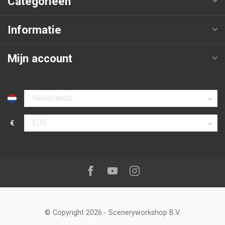
Categorieën
Informatie
Mijn account
Selecteer taal
€
Selecteer valuta
Volg ons op:
Facebook
Youtube
Instagram
© Copyright 2026
-
Sceneryworkshop B.V.