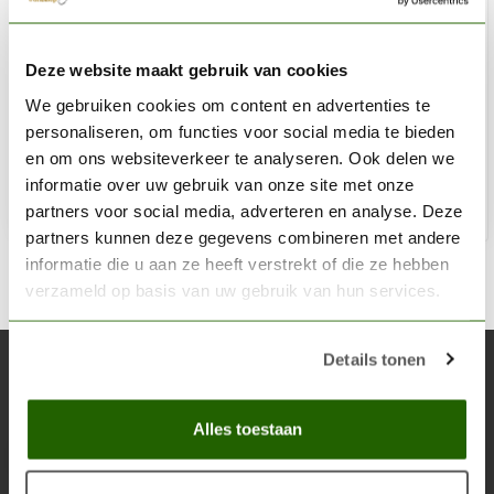
VALLEJO
Deze website maakt gebruik van cookies
Decal Softener - 17ml - 73212
We gebruiken cookies om content en advertenties te
€3,06
personaliseren, om functies voor social media te bieden
Niet op voorraad
en om ons websiteverkeer te analyseren. Ook delen we
informatie over uw gebruik van onze site met onze
partners voor social media, adverteren en analyse. Deze
partners kunnen deze gegevens combineren met andere
informatie die u aan ze heeft verstrekt of die ze hebben
verzameld op basis van uw gebruik van hun services.
Details tonen
Abonneer je op onze nieuwsbrief
Blijf op de hoogte over onze laatste acties
Alles toestaan
Abon