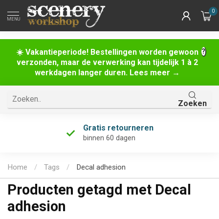
0
MENU
☀️ Vakantieperiode! Bestellingen worden gewoon
verzonden, maar de verwerking kan tijdelijk 1 à 2
werkdagen langer duren. Lees meer →
Zoeken
Gratis retourneren
binnen 60 dagen
Home
/
Tags
/
Decal adhesion
Producten getagd met Decal
adhesion