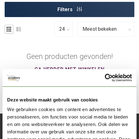
Filters
Geen producten gevonden!
GA VERDER MET WINKELEN
Deze website maakt gebruik van cookies
We gebruiken cookies om content en advertenties te
personaliseren, om functies voor social media te bieden
en om ons websiteverkeer te analyseren. Ook delen we
Abonneer je op onze nieuwsbrief
informatie over uw gebruik van onze site met onze
Blijf op de hoogte over onze laatste acties