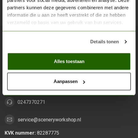
partners voor social media, adverteren en analyse. Deze
partners kunnen deze gegevens combineren met andere
Abon
informatie die u aan ze heeft verstrekt of die ze hebben
verzameld op basis van uw gebruik van hun services.
Details tonen
Scenery Workshop BV
Alles voor je miniature wargaming en scenery
Alles toestaan
Grootstalselaan 46
6533 KK Nijmegen
Aanpassen
Nederland
0247370271
service@sceneryworkshop.nl
KVK nummer:
82287775