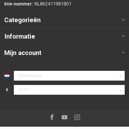
btw-nummer:
NL862411981B01
Categorieën
Informatie
Mijn account
Selecteer taal
€
Selecteer valuta
Volg ons op:
Facebook
Youtube
Instagram