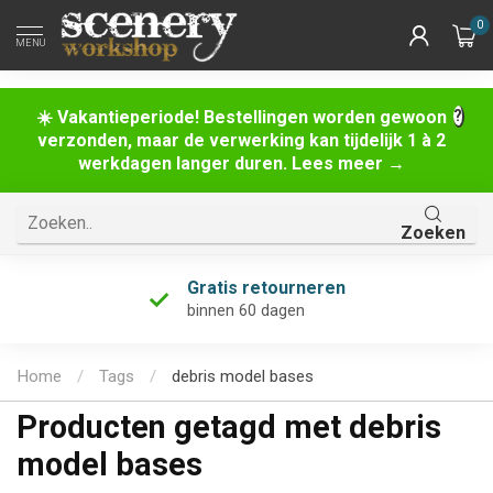
0
MENU
☀️ Vakantieperiode! Bestellingen worden gewoon
verzonden, maar de verwerking kan tijdelijk 1 à 2
werkdagen langer duren. Lees meer →
Zoeken
Gratis retourneren
binnen 60 dagen
Home
/
Tags
/
debris model bases
Producten getagd met debris
model bases