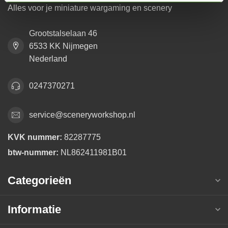
Alles voor je miniature wargaming en scenery
Grootstalselaan 46
6533 KK Nijmegen
Nederland
0247370271
service@sceneryworkshop.nl
KVK nummer:
82287775
btw-nummer:
NL862411981B01
Categorieën
Informatie