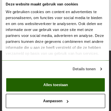
Deze website maakt gebruik van cookies
€3,60
Op voorraad
We gebruiken cookies om content en advertenties te
personaliseren, om functies voor social media te bieden
en om ons websiteverkeer te analyseren. Ook delen we
Toe
informatie over uw gebruik van onze site met onze
partners voor social media, adverteren en analyse. Deze
partners kunnen deze gegevens combineren met andere
informatie die u aan ze heeft verstrekt of die ze hebben
verzameld op basis van uw gebruik van hun services.
Abonneer je op onze nieuwsbrief
Blijf op de hoogte over onze laatste acties
Details tonen
Abon
Alles toestaan
Aanpassen
Scenery Workshop BV