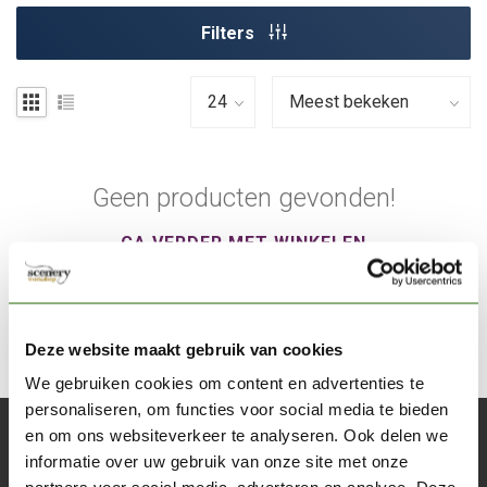
Filters
Geen producten gevonden!
GA VERDER MET WINKELEN
Deze website maakt gebruik van cookies
We gebruiken cookies om content en advertenties te
personaliseren, om functies voor social media te bieden
en om ons websiteverkeer te analyseren. Ook delen we
Abonneer je op onze nieuwsbrief
informatie over uw gebruik van onze site met onze
Blijf op de hoogte over onze laatste acties