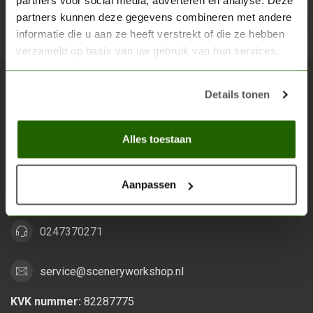
partners voor social media, adverteren en analyse. Deze
partners kunnen deze gegevens combineren met andere
Abon
informatie die u aan ze heeft verstrekt of die ze hebben
verzameld op basis van uw gebruik van hun services.
Details tonen
Scenery Workshop BV
Alles voor je miniature wargaming en scenery
Alles toestaan
Grootstalselaan 46
6533 KK Nijmegen
Aanpassen
Nederland
0247370271
service@sceneryworkshop.nl
KVK nummer:
82287775