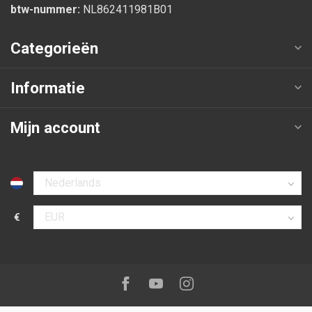
btw-nummer:
NL862411981B01
Categorieën
Informatie
Mijn account
Selecteer taal
€
Selecteer valuta
Volg ons op:
Facebook
Youtube
Instagram