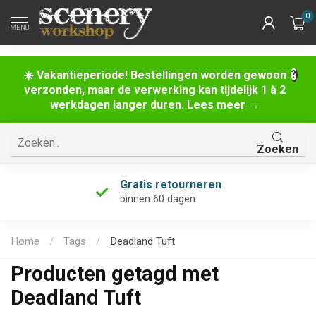
0
MENU
☀️ Vakantieperiode! Bestellingen worden gewoon
verzonden, maar de verwerking kan tijdelijk 1 à 2
werkdagen langer duren. Lees meer →
Zoeken
Gratis retourneren
binnen 60 dagen
Home
/
Tags
/
Deadland Tuft
Producten getagd met
Deadland Tuft