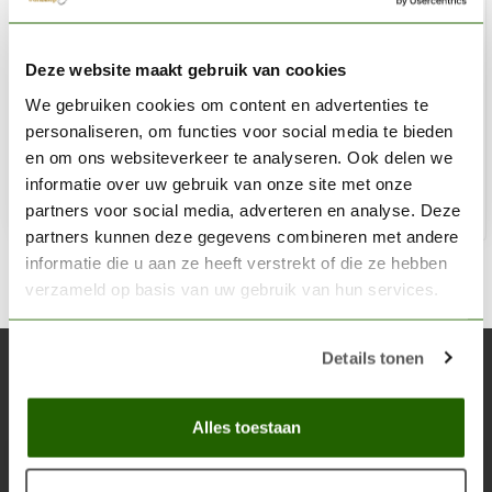
AK INTERACTIVE
Deze website maakt gebruik van cookies
Wash For Wood - Weathering Wash - 35ml - AK263
We gebruiken cookies om content en advertenties te
€3,75
personaliseren, om functies voor social media te bieden
Op voorraad
en om ons websiteverkeer te analyseren. Ook delen we
informatie over uw gebruik van onze site met onze
partners voor social media, adverteren en analyse. Deze
Toe
partners kunnen deze gegevens combineren met andere
informatie die u aan ze heeft verstrekt of die ze hebben
verzameld op basis van uw gebruik van hun services.
Details tonen
Abonneer je op onze nieuwsbrief
Blijf op de hoogte over onze laatste acties
Alles toestaan
Abon