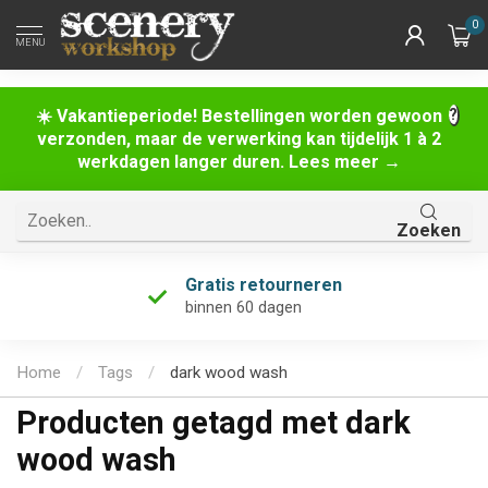
0
MENU
☀️ Vakantieperiode! Bestellingen worden gewoon
verzonden, maar de verwerking kan tijdelijk 1 à 2
werkdagen langer duren. Lees meer →
Zoeken
Gratis retourneren
binnen 60 dagen
Home
/
Tags
/
dark wood wash
Producten getagd met dark
wood wash