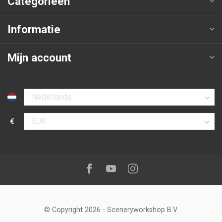
Categorieën
Informatie
Mijn account
Selecteer taal
€
Selecteer valuta
Volg ons op:
Facebook
Youtube
Instagram
© Copyright 2026
-
Sceneryworkshop B.V.