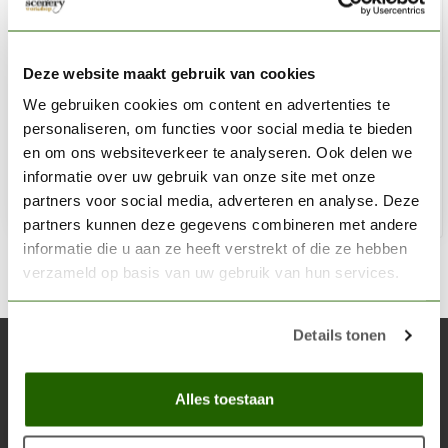
VALLEJO
Brown Engine Soot Engine Effects Weathering Effects -
Deze website maakt gebruik van cookies
40ml - 73818
We gebruiken cookies om content en advertenties te
personaliseren, om functies voor social media te bieden
€6,02
en om ons websiteverkeer te analyseren. Ook delen we
Niet op voorraad
informatie over uw gebruik van onze site met onze
partners voor social media, adverteren en analyse. Deze
partners kunnen deze gegevens combineren met andere
informatie die u aan ze heeft verstrekt of die ze hebben
verzameld op basis van uw gebruik van hun services.
Details tonen
Abonneer je op onze nieuwsbrief
Blijf op de hoogte over onze laatste acties
Alles toestaan
Abon