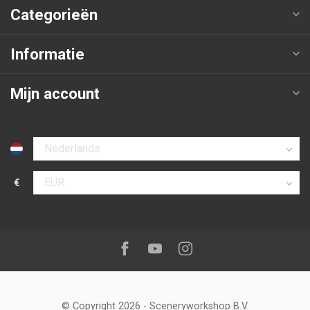
Categorieën
Informatie
Mijn account
Selecteer taal
€
Selecteer valuta
Volg ons op:
Facebook
Youtube
Instagram
© Copyright 2026
-
Sceneryworkshop B.V.