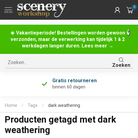
0
MENU
☀️ Vakantieperiode! Bestellingen worden gewoon
verzonden, maar de verwerking kan tijdelijk 1 à 2
werkdagen langer duren. Lees meer →
Zoeken
Gratis retourneren
binnen 60 dagen
Home
/
Tags
/
dark weathering
Producten getagd met dark
weathering