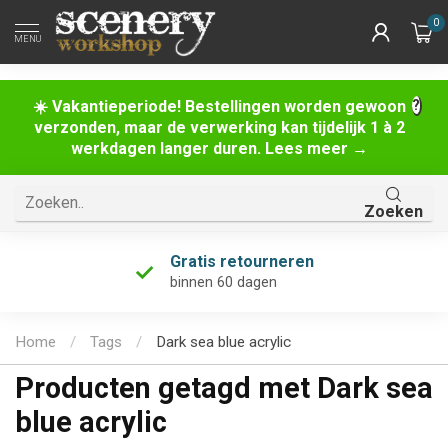
0
MENU
☀️ Vakantieperiode! Bestellingen worden gewoon
verzonden, maar de verwerking kan tijdelijk 1 à 2
werkdagen langer duren. Lees meer →
Zoeken
Gratis retourneren
binnen 60 dagen
Home
/
Tags
/
Dark sea blue acrylic
Producten getagd met Dark sea
blue acrylic