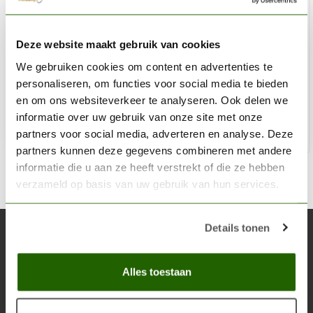
CITADEL
Deze website maakt gebruik van cookies
Incubi Darkness - Base Paint - 12ml - 21-11
We gebruiken cookies om content en advertenties te
€3,60
personaliseren, om functies voor social media te bieden
Niet op voorraad
en om ons websiteverkeer te analyseren. Ook delen we
informatie over uw gebruik van onze site met onze
partners voor social media, adverteren en analyse. Deze
partners kunnen deze gegevens combineren met andere
informatie die u aan ze heeft verstrekt of die ze hebben
verzameld op basis van uw gebruik van hun services.
Details tonen
Abonneer je op onze nieuwsbrief
Blijf op de hoogte over onze laatste acties
Alles toestaan
Abon