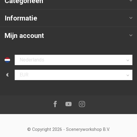
Categorieën
Informatie
Mijn account
Selecteer taal
€
Selecteer valuta
Volg ons op:
Facebook
Youtube
Instagram
© Copyright 2026
-
Sceneryworkshop B.V.