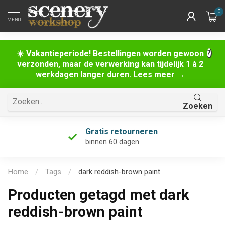
0
MENU
☀️ Vakantieperiode! Bestellingen worden gewoon
verzonden, maar de verwerking kan tijdelijk 1 à 2
werkdagen langer duren. Lees meer →
Zoeken
Gratis retourneren
binnen 60 dagen
Home
/
Tags
/
dark reddish-brown paint
Producten getagd met dark
reddish-brown paint