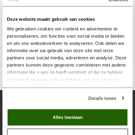
AK INTERACTIVE
Deze website maakt gebruik van cookies
Hull Red Acrylic Modelling Colors - 17ml - AK11108
We gebruiken cookies om content en advertenties te
€2,75
personaliseren, om functies voor social media te bieden
Op voorraad
en om ons websiteverkeer te analyseren. Ook delen we
informatie over uw gebruik van onze site met onze
partners voor social media, adverteren en analyse. Deze
Toe
partners kunnen deze gegevens combineren met andere
informatie die u aan ze heeft verstrekt of die ze hebben
verzameld op basis van uw gebruik van hun services.
Details tonen
Abonneer je op onze nieuwsbrief
Blijf op de hoogte over onze laatste acties
Alles toestaan
Abon