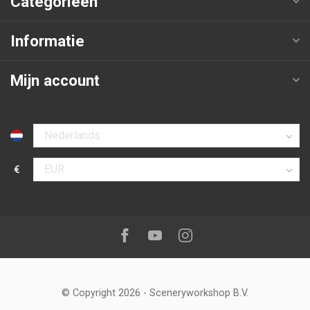
Categorieën
Informatie
Mijn account
Selecteer taal
€
Selecteer valuta
Volg ons op:
Facebook
Youtube
Instagram
© Copyright 2026
-
Sceneryworkshop B.V.