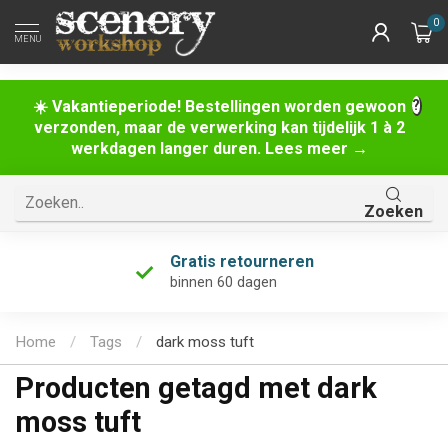
0
MENU
☀️ Vakantieperiode! Bestellingen worden gewoon
verzonden, maar de verwerking kan tijdelijk 1 à 2
werkdagen langer duren. Lees meer →
Zoeken
Gratis retourneren
binnen 60 dagen
Home
/
Tags
/
dark moss tuft
Producten getagd met dark
moss tuft