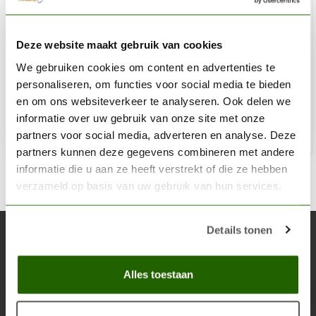
GAMERS GRASS
Deze website maakt gebruik van cookies
Tiny Tufts Dark Moss 2mm - GGTT-DM
We gebruiken cookies om content en advertenties te
€7,40
personaliseren, om functies voor social media te bieden
Op voorraad
en om ons websiteverkeer te analyseren. Ook delen we
informatie over uw gebruik van onze site met onze
partners voor social media, adverteren en analyse. Deze
Toe
partners kunnen deze gegevens combineren met andere
informatie die u aan ze heeft verstrekt of die ze hebben
verzameld op basis van uw gebruik van hun services.
Details tonen
Abonneer je op onze nieuwsbrief
Blijf op de hoogte over onze laatste acties
Alles toestaan
Abon