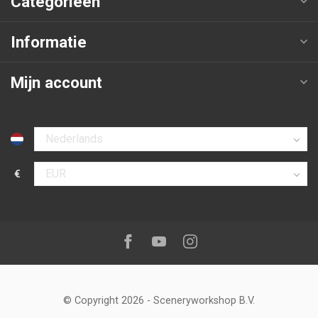
Categorieën
Informatie
Mijn account
Selecteer taal
€
Selecteer valuta
Volg ons op:
Facebook
Youtube
Instagram
© Copyright 2026
-
Sceneryworkshop B.V.