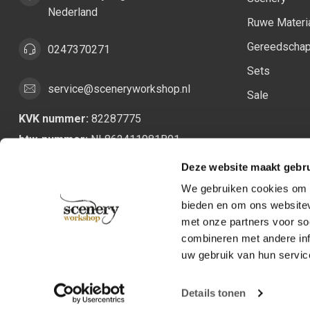
Nederland
Ruwe Materi
Gereedscha
0247370271
Sets
service@sceneryworkshop.nl
Sale
KVK nummer:
82287775
btw-nummer:
NL862411981B01
Deze website maakt gebru
We gebruiken cookies om c
bieden en om ons websitev
met onze partners voor so
combineren met andere inf
uw gebruik van hun servic
Details tonen