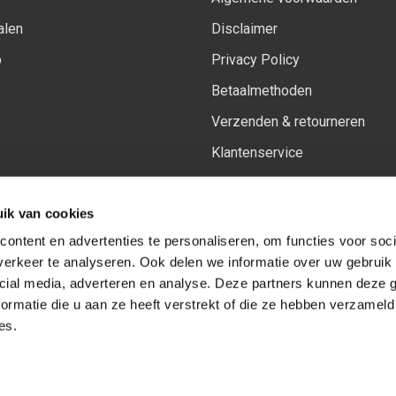
alen
Disclaimer
p
Privacy Policy
Betaalmethoden
Verzenden & retourneren
Klantenservice
Sitemap
ik van cookies
Het vernieuwde Insiders spa
ontent en advertenties te personaliseren, om functies voor soci
erkeer te analyseren. Ook delen we informatie over uw gebruik 
cial media, adverteren en analyse. Deze partners kunnen deze
Volg ons op:
Facebook
Youtube
Instagram
ormatie die u aan ze heeft verstrekt of die ze hebben verzameld
es.
© Copyright 2026
-
Sceneryworkshop B.V.