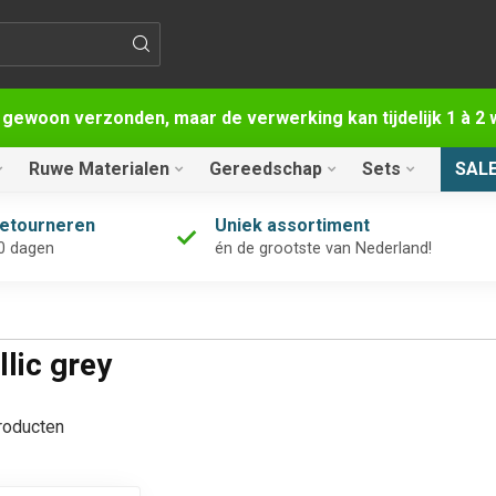
 gewoon verzonden, maar de verwerking kan tijdelijk 1 à 
Ruwe Materialen
Gereedschap
Sets
SAL
retourneren
Uniek assortiment
0 dagen
én de grootste van Nederland!
lic grey
oducten