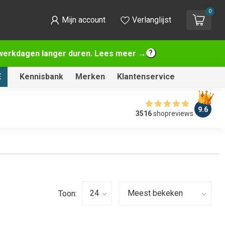
0
Mijn account
Verlanglijst
2 werkdagen langer duren. Lees meer →
E
Kennisbank
Merken
Klantenservice
9.6
3516
shopreviews
Toon: