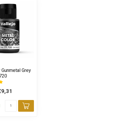
r Gunmetal Grey
7720
€9,31
d
Toevoegen aan winkelwagen