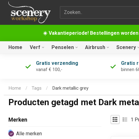
Zoekterm
☀️ Vakantieperiode! Bestellingen worden
Home
Verf
Penselen
Airbrush
Scenery
Gratis verzending
Gratis 
vanaf € 100,-
binnen 6
Home
/
Tags
/
Dark metallic grey
Producten getagd met Dark metal
1
Pr
Merken
Alle merken