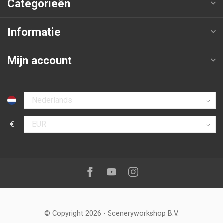
Categorieën
Informatie
Mijn account
Selecteer taal
€
Selecteer valuta
Volg ons op:
Facebook
Youtube
Instagram
© Copyright 2026
-
Sceneryworkshop B.V.