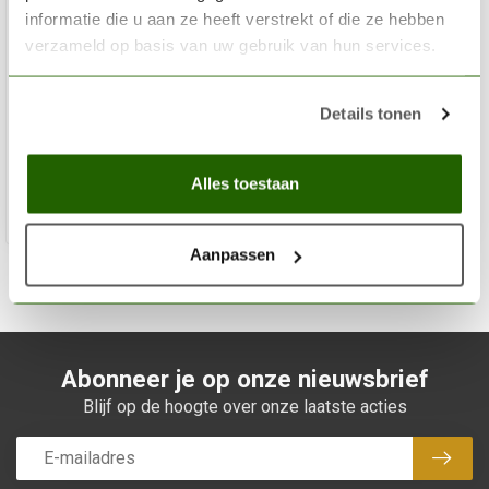
informatie die u aan ze heeft verstrekt of die ze hebben
verzameld op basis van uw gebruik van hun services.
AK INTERACTIVE
Dark Grey Acrylic Modelling Colors - 17ml - AK11022
Details tonen
€2,75
Niet op voorraad
Alles toestaan
Aanpassen
Abonneer je op onze nieuwsbrief
Blijf op de hoogte over onze laatste acties
Abon