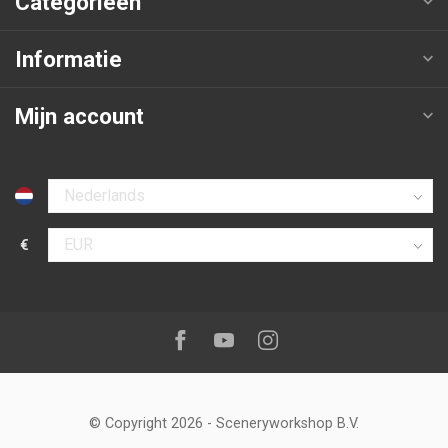
Categorieën
Informatie
Mijn account
Selecteer taal
€
Selecteer valuta
Volg ons op:
Facebook
Youtube
Instagram
© Copyright 2026
-
Sceneryworkshop B.V.