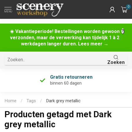
0
MENU
☀️ Vakantieperiode! Bestellingen worden gewoon
verzonden, maar de verwerking kan tijdelijk 1 à 2
werkdagen langer duren. Lees meer →
Zoeken
Gratis retourneren
binnen 60 dagen
Home
/
Tags
/
Dark grey metallic
Producten getagd met Dark
grey metallic