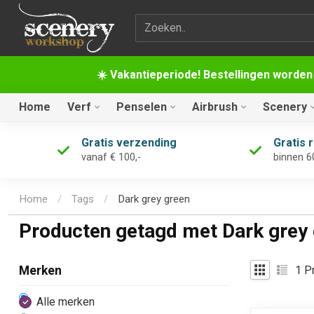
Zoekterm
☀️ Vakantieperiode! Bestellingen worden
Home
Verf
Penselen
Airbrush
Scenery
Gratis verzending
Gratis 
vanaf € 100,-
binnen 6
Home
/
Tags
/
Dark grey green
Producten getagd met Dark grey
1
Pr
Merken
Alle merken