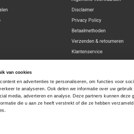
alen
Disclaimer
p
Privacy Policy
Betaalmethoden
Verzenden & retourneren
Klantenservice
Sitemap
ik van cookies
Het vernieuwde Insiders spa
ontent en advertenties te personaliseren, om functies voor soci
erkeer te analyseren. Ook delen we informatie over uw gebruik 
cial media, adverteren en analyse. Deze partners kunnen deze
Volg ons op:
Facebook
Youtube
Instagram
ormatie die u aan ze heeft verstrekt of die ze hebben verzameld
es.
© Copyright 2026
-
Sceneryworkshop B.V.