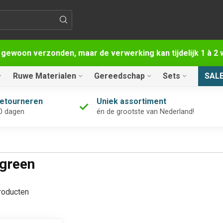
 gewoon verzonden, maar de verwerking kan tijdelijk 1 à 
Ruwe Materialen
Gereedschap
Sets
SAL
retourneren
Uniek assortiment
0 dagen
én de grootste van Nederland!
 green
oducten