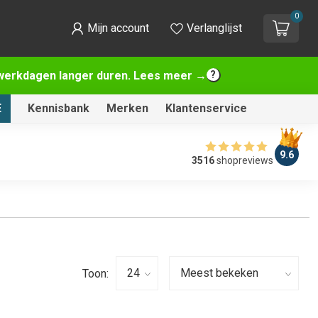
0
Mijn account
Verlanglijst
2 werkdagen langer duren. Lees meer →
E
Kennisbank
Merken
Klantenservice
9.6
3516
shopreviews
Toon: