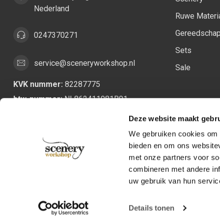
Nederland
Ruwe Materi
Gereedscha
0247370271
Sets
service@sceneryworkshop.nl
Sale
KVK nummer:
82287775
btw-nummer:
NL862411981B01
Deze website maakt gebru
We gebruiken cookies om c
bieden en om ons websitev
met onze partners voor so
combineren met andere inf
uw gebruik van hun servic
Details tonen