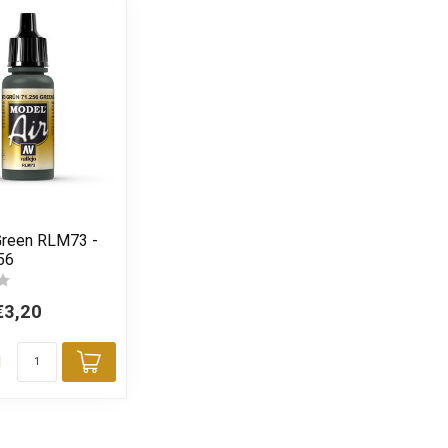
Green RLM73 -
56
€3,20
d
Toevoegen aan winkelwagen