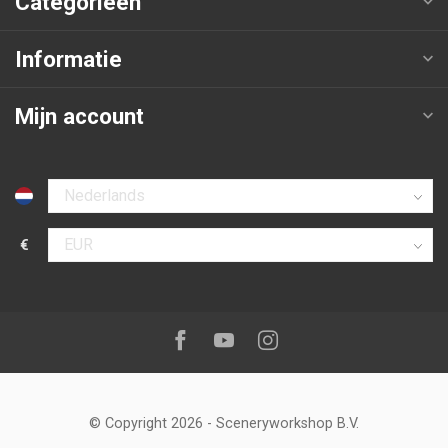
Categorieën
Informatie
Mijn account
Selecteer taal
€
Selecteer valuta
Volg ons op:
Facebook
Youtube
Instagram
© Copyright 2026
-
Sceneryworkshop B.V.