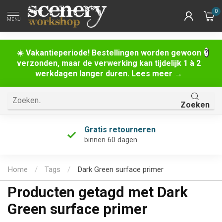
0
MENU
☀️ Vakantieperiode! Bestellingen worden gewoon
verzonden, maar de verwerking kan tijdelijk 1 à 2
werkdagen langer duren. Lees meer →
Zoeken
Gratis retourneren
binnen 60 dagen
Home
/
Tags
/
Dark Green surface primer
Producten getagd met Dark
Green surface primer