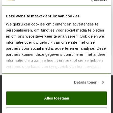
VALLEJO
Deze website maakt gebruik van cookies
Surface Primer Nato Green - 200ml - 74612
We gebruiken cookies om content en advertenties te
€15,42
personaliseren, om functies voor social media te bieden
Niet op voorraad
en om ons websiteverkeer te analyseren. Ook delen we
informatie over uw gebruik van onze site met onze
partners voor social media, adverteren en analyse. Deze
partners kunnen deze gegevens combineren met andere
informatie die u aan ze heeft verstrekt of die ze hebben
verzameld op basis van uw gebruik van hun services.
Details tonen
Abonneer je op onze nieuwsbrief
Blijf op de hoogte over onze laatste acties
Alles toestaan
Abon