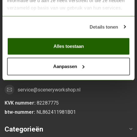
informatie die u aan ze heeft verstrekt of die ze hebben
verzameld op basis van uw gebruik van hun services.
Scenery Workshop BV
Alles voor je miniature wargaming en scenery
Details tonen
Grootstalselaan 46
Alles toestaan
6533 KK Nijmegen
Nederland
Aanpassen
0247370271
service@sceneryworkshop.nl
KVK nummer:
82287775
btw-nummer:
NL862411981B01
Categorieën