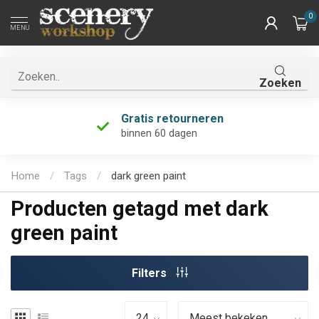
0
MENU
Zoeken
Gratis retourneren
binnen 60 dagen
Home
/
Tags
/
dark green paint
Producten getagd met dark
green paint
Filters