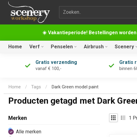
Zoekterm
☀️ Vakantieperiode! Bestellingen worden
Home
Verf
Penselen
Airbrush
Scenery
Gratis verzending
Gratis 
vanaf € 100,-
binnen 6
Home
/
Tags
/
Dark Green model paint
Producten getagd met Dark Gree
1
Pr
Merken
Alle merken