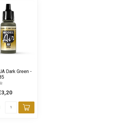
JA Dark Green -
85
€3,20
d
Toevoegen aan winkelwagen