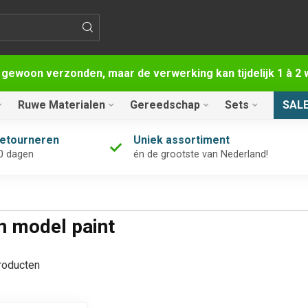
 gewoon verzonden, maar de verwerking kan tijdelijk 1 à 
Ruwe Materialen
Gereedschap
Sets
SAL
retourneren
Uniek assortiment
0 dagen
én de grootste van Nederland!
n model paint
oducten