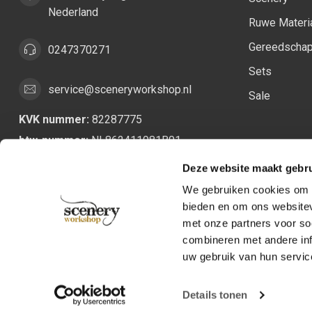
Nederland
Ruwe Materi
Gereedscha
0247370271
Sets
service@sceneryworkshop.nl
Sale
KVK nummer:
82287775
btw-nummer:
NL862411981B01
Deze website maakt gebru
We gebruiken cookies om c
bieden en om ons websitev
met onze partners voor so
combineren met andere inf
uw gebruik van hun servic
Details tonen