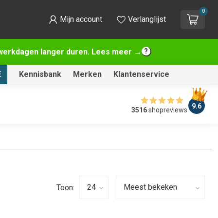
0
Mijn account
Verlanglijst
2 werkdagen langer duren. Lees meer →
E
Kennisbank
Merken
Klantenservice
9.6
3516
shopreviews
Toon: