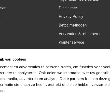
alen
Disclaimer
p
Privacy Policy
Betaalmethoden
Verzenden & retourneren
Klantenservice
Sitemap
ik van cookies
Het vernieuwde Insiders spa
ontent en advertenties te personaliseren, om functies voor soci
erkeer te analyseren. Ook delen we informatie over uw gebruik 
cial media, adverteren en analyse. Deze partners kunnen deze
Volg ons op:
Facebook
Youtube
Instagram
ormatie die u aan ze heeft verstrekt of die ze hebben verzameld
es.
© Copyright 2026
-
Sceneryworkshop B.V.