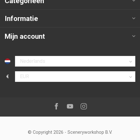
Categorieën
Informatie
Mijn account
Selecteer taal
€
Selecteer valuta
Volg ons op:
Facebook
Youtube
Instagram
© Copyright 2026
-
Sceneryworkshop B.V.