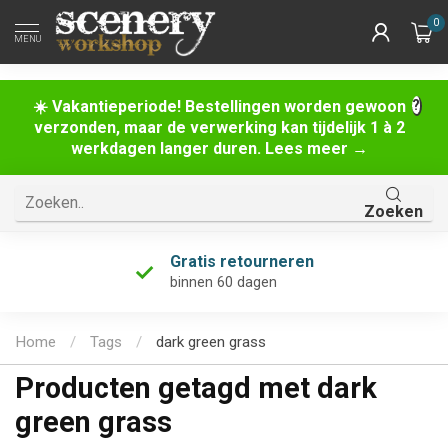
0
MENU
☀️ Vakantieperiode! Bestellingen worden gewoon
verzonden, maar de verwerking kan tijdelijk 1 à 2
werkdagen langer duren. Lees meer →
Zoeken
Gratis retourneren
binnen 60 dagen
Home
/
Tags
/
dark green grass
Producten getagd met dark
green grass