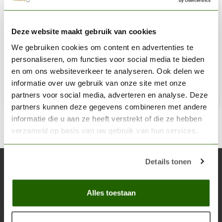
WOODLAND SCENICS
Deze website maakt gebruik van cookies
Weeds Fine Turf - 353cmÂ³ - WLS-T46
We gebruiken cookies om content en advertenties te
€6,30
personaliseren, om functies voor social media te bieden
Niet op voorraad
en om ons websiteverkeer te analyseren. Ook delen we
informatie over uw gebruik van onze site met onze
partners voor social media, adverteren en analyse. Deze
partners kunnen deze gegevens combineren met andere
informatie die u aan ze heeft verstrekt of die ze hebben
verzameld op basis van uw gebruik van hun services.
Details tonen
Abonneer je op onze nieuwsbrief
Blijf op de hoogte over onze laatste acties
Alles toestaan
Abon