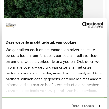
WOODLAND SCENICS
Dark Green Foliage Clumps - All Game Terrain - 159 cm³ -
Deze website maakt gebruik van cookies
WLS-G6463
We gebruiken cookies om content en advertenties te
personaliseren, om functies voor social media te bieden
€8,70
en om ons websiteverkeer te analyseren. Ook delen we
Niet op voorraad
informatie over uw gebruik van onze site met onze
partners voor social media, adverteren en analyse. Deze
partners kunnen deze gegevens combineren met andere
informatie die u aan ze heeft verstrekt of die ze hebben
verzameld op basis van uw gebruik van hun services.
Details tonen