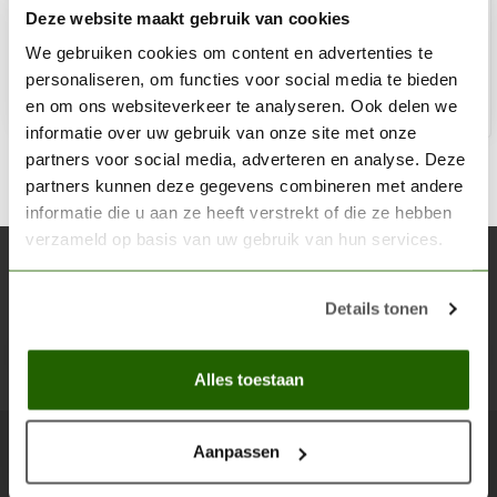
Deze website maakt gebruik van cookies
€3,06
Op voorraad
We gebruiken cookies om content en advertenties te
personaliseren, om functies voor social media te bieden
en om ons websiteverkeer te analyseren. Ook delen we
Toe
informatie over uw gebruik van onze site met onze
partners voor social media, adverteren en analyse. Deze
partners kunnen deze gegevens combineren met andere
informatie die u aan ze heeft verstrekt of die ze hebben
verzameld op basis van uw gebruik van hun services.
Abonneer je op onze nieuwsbrief
Blijf op de hoogte over onze laatste acties
Details tonen
Abon
Alles toestaan
Aanpassen
Scenery Workshop BV