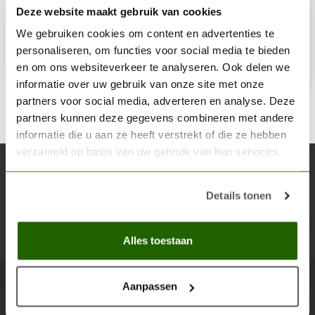
Deze website maakt gebruik van cookies
€13,53
Niet op voorraad
We gebruiken cookies om content en advertenties te
personaliseren, om functies voor social media te bieden
en om ons websiteverkeer te analyseren. Ook delen we
informatie over uw gebruik van onze site met onze
partners voor social media, adverteren en analyse. Deze
partners kunnen deze gegevens combineren met andere
informatie die u aan ze heeft verstrekt of die ze hebben
verzameld op basis van uw gebruik van hun services.
Abonneer je op onze nieuwsbrief
Blijf op de hoogte over onze laatste acties
Details tonen
Abon
Alles toestaan
Aanpassen
Scenery Workshop BV