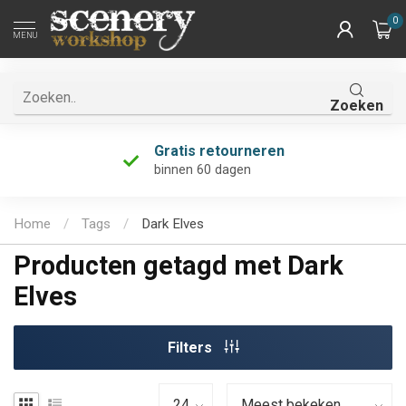
0
MENU
Zoeken
Gratis retourneren
binnen 60 dagen
Home
/
Tags
/
Dark Elves
Producten getagd met Dark
Elves
Filters